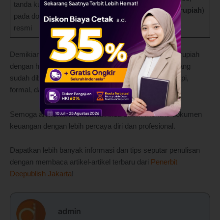
tanda kurung
juta rupiah
(
Dua juta rupiah
)
pada dokumen
resmi
Demikian penjelasan lengkap tentang cara penulisan rupiah
dengan huruf yang benar. Dengan mengikuti aturan yang
sudah dibahas, Anda bisa membuat dokumen lebih rapi,
formal, dan terhindar dari kesalahan interpretasi.
Semoga artikel ini membantu Anda dalam menulis dokumen
keuangan dengan lebih percaya diri dan profesional.
Dapatkan lebih banyak informasi dan tips seputar penulisan
dengan membaca artikel-artikel terbaru dari
Penerbit
Deepublish Jakarta
!
admin