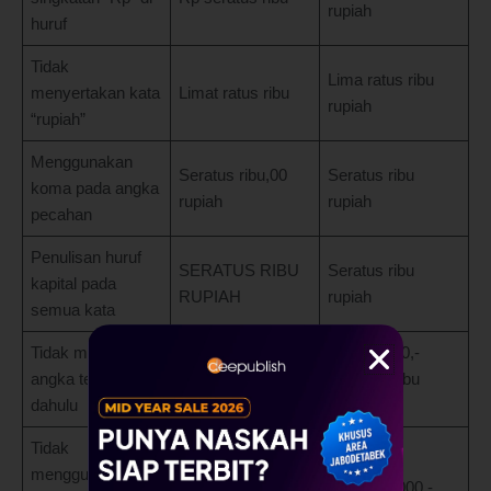
rupiah
huruf
Tidak
Lima ratus ribu
menyertakan kata
Limat ratus ribu
rupiah
“rupiah”
Menggunakan
Seratus ribu,00
Seratus ribu
koma pada angka
rupiah
rupiah
pecahan
Penulisan huruf
SERATUS RIBU
Seratus ribu
kapital pada
RUPIAH
rupiah
semua kata
Tidak menulis
Seratus ribu
Rp 100.000,-
angka terlebih
rupiah tanpa Rp
(Seratus ribu
dahulu
100.000
rupiah)
Tidak
menggunakan
Rp 2.000.000 dua
Rp 2.000.000,-