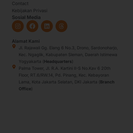
Contact
Kebijakan Privasi
Sosial Media
I
F
L
T
n
a
i
h
s
c
n
r
t
e
k
e
Alamat Kami
a
b
e
a
Jl. Rajawali Gg. Elang 6 No.3, Drono, Sardonoharjo,
g
o
d
d
Kec. Ngaglik, Kabupaten Sleman, Daerah Istimewa
r
o
i
s
Yogyakarta (
Headquarters
)
a
k
n
Palma Tower, Jl. R.A. Kartini II-S No.Kav 6 20th
m
Floor, RT.6/RW.14, Pd. Pinang, Kec. Kebayoran
Lama, Kota Jakarta Selatan, DKI Jakarta (
Branch
Office
)