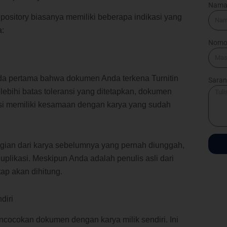
Nam
epository biasanya memiliki beberapa indikasi yang
a:
Nomo
anda pertama bahwa dokumen Anda terkena Turnitin
Saran
ebihi batas toleransi yang ditetapkan, dokumen
ksi memiliki kesamaan dengan karya yang sudah
gian dari karya sebelumnya yang pernah diunggah,
plikasi. Meskipun Anda adalah penulis asli dari
tap akan dihitung.
diri
cocokan dokumen dengan karya milik sendiri. Ini