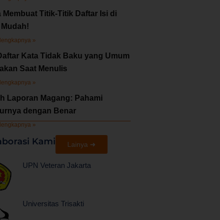
 Membuat Titik-Titik Daftar Isi di
 Mudah!
lengkapnya »
Daftar Kata Tidak Baku yang Umum
akan Saat Menulis
lengkapnya »
h Laporan Magang: Pahami
turnya dengan Benar
lengkapnya »
aborasi Kami
Lainya ➜
UPN Veteran Jakarta
Universitas Trisakti