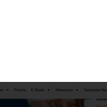
Menar
16 Juli 
ta tempat dokumen yang diunggah ke Turnitin disimpan
Apa I
ntu mendeteksi plagiarisme dengan membandingkan
Jenis
g ada di dalamnya. Repository ini terdiri dari dua
10 Juli 
tory dan global repository.
Cara 
Sampa
kumen dalam database milik institusi tertentu, seperti
9 Juli 2
innya. Global Repository, di sisi lain, adalah
karya dari berbagai institusi di seluruh dunia. Saat
Kep
alui Turnitin, teks akan dibandingkan dengan kedua
Cara 
denga
 Menulis Esai yang Efektif dan Benar
Baca Se
Cara 
Terken
Baca Se