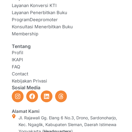
Layanan Konversi KTI
Layanan Penerbitkan Buku
ProgramDeepromoter
Konsultasi Menerbitkan Buku
Membership
Tentang
Profil
IKAPI
FAQ
Contact
Kebijakan Privasi
Sosial Media
I
F
L
T
n
a
i
h
s
c
n
r
t
e
k
e
Alamat Kami
a
b
e
a
Jl. Rajawali Gg. Elang 6 No.3, Drono, Sardonoharjo,
g
o
d
d
Kec. Ngaglik, Kabupaten Sleman, Daerah Istimewa
r
o
i
s
Yogyakarta (
Headquarters
)