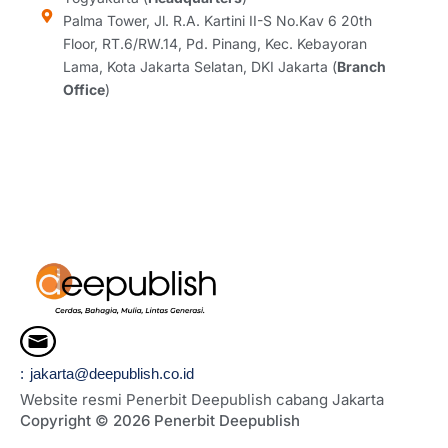
a
k
n
Palma Tower, Jl. R.A. Kartini II-S No.Kav 6 20th
m
Floor, RT.6/RW.14, Pd. Pinang, Kec. Kebayoran
Lama, Kota Jakarta Selatan, DKI Jakarta (
Branch
Office
)
: jakarta@deepublish.co.id
Website resmi Penerbit Deepublish cabang Jakarta
Copyright © 2026 Penerbit Deepublish