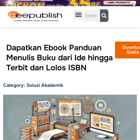
Lewati
ke
Search
konten
Dapatkan Ebook Panduan
Downlo
Gratis
Menulis Buku dari Ide hingga
Terbit dan Lolos ISBN
Category: Solusi Akademik
Page
Page
Page
Page
Page