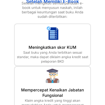
Setelah Memiliki E-Book
Setelah mengikuti semua panduan e-
book untuk menyusun naskah, inilah
berbagai keuntungan saat buku Anda
sudah diterbitkan:
Meningkatkan skor KUM
Saat buku yang Anda terbitkan sesuai
standar, maka dapat diklaim angka kredit saat
pelaporan BKD
Mempercepat Kenaikan Jabatan
Fungsional
Klaim angka kredit yang tinggi akan
memudahkan Anda untuk mempercepat