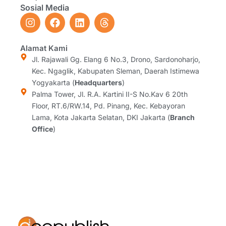
Sosial Media
I
F
L
T
n
a
i
h
s
c
n
r
t
e
k
e
Alamat Kami
a
b
e
a
Jl. Rajawali Gg. Elang 6 No.3, Drono, Sardonoharjo,
g
o
d
d
Kec. Ngaglik, Kabupaten Sleman, Daerah Istimewa
r
o
i
s
Yogyakarta (
Headquarters
)
a
k
n
Palma Tower, Jl. R.A. Kartini II-S No.Kav 6 20th
m
Floor, RT.6/RW.14, Pd. Pinang, Kec. Kebayoran
Lama, Kota Jakarta Selatan, DKI Jakarta (
Branch
Office
)