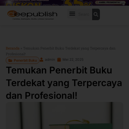
Lewati
ke
Search
konten
Beranda
»
Temukan Penerbit Buku Terdekat yang Terpercaya dan
Profesional!
admin
Mei 22, 2025
Penerbit Buku
Temukan Penerbit Buku
Terdekat yang Terpercaya
dan Profesional!