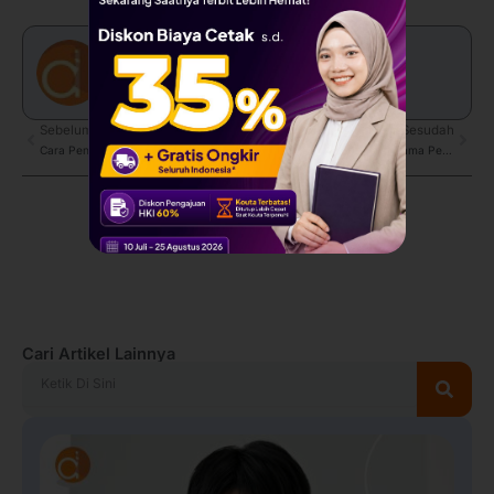
admin
Prev
Sebelum
Sesudah
Next
Cara Penulisan Rupiah dengan Huruf yang Tepat
Gratis Biaya ISBN Buku Bersama Penerbit Deepublish
Cari Artikel Lainnya
Search