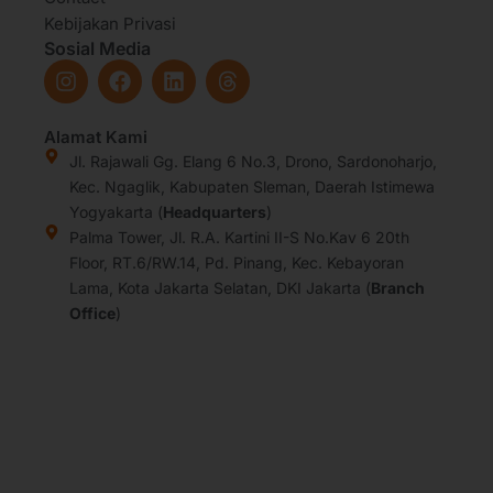
Kebijakan Privasi
Sosial Media
I
F
L
T
n
a
i
h
s
c
n
r
t
e
k
e
Alamat Kami
a
b
e
a
Jl. Rajawali Gg. Elang 6 No.3, Drono, Sardonoharjo,
g
o
d
d
Kec. Ngaglik, Kabupaten Sleman, Daerah Istimewa
r
o
i
s
Yogyakarta (
Headquarters
)
a
k
n
Palma Tower, Jl. R.A. Kartini II-S No.Kav 6 20th
m
Floor, RT.6/RW.14, Pd. Pinang, Kec. Kebayoran
Lama, Kota Jakarta Selatan, DKI Jakarta (
Branch
Office
)