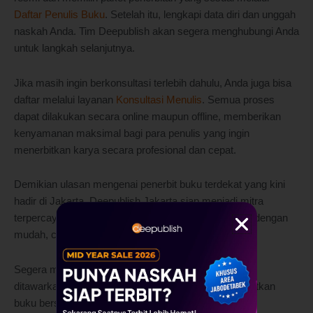
Daftar Penulis Buku
. Setelah itu, lengkapi data diri dan unggah
naskah Anda. Tim Deepublish akan segera menghubungi Anda
untuk langkah selanjutnya.
Jika masih ingin berkonsultasi terlebih dahulu, Anda juga bisa
daftar melalui layanan
Konsultasi Menulis
. Semua proses
dapat dilakukan secara online maupun offline, memberikan
kenyamanan maksimal bagi para penulis yang ingin
menerbitkan karya secara profesional dan cepat.
Demikian ulasan mengenai penerbit buku terdekat yang kini
hadir di Jakarta. Deepublish Jakarta siap menjadi mitra
terpercaya dalam menerbitkan buku akademik Anda dengan
mudah, cepat, dan berkualitas.
Segera manfaatkan berbagai layanan unggulan yang
ditawarkan dan wujudkan impian Anda untuk menerbitkan
buku bersama Deepublish Jakarta!