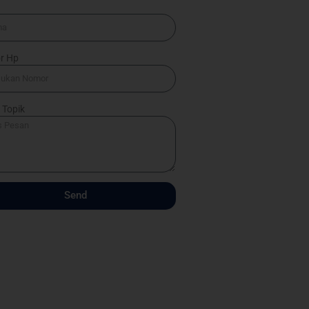
a
r Hp
 Topik
Send