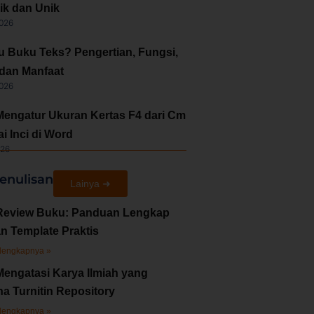
ik dan Unik
2026
tu Buku Teks? Pengertian, Fungsi,
 dan Manfaat
2026
Mengatur Ukuran Kertas F4 dari Cm
i Inci di Word
026
enulisan
Lainya ➜
Review Buku: Panduan Lengkap
n Template Praktis
lengkapnya »
Mengatasi Karya Ilmiah yang
a Turnitin Repository
lengkapnya »