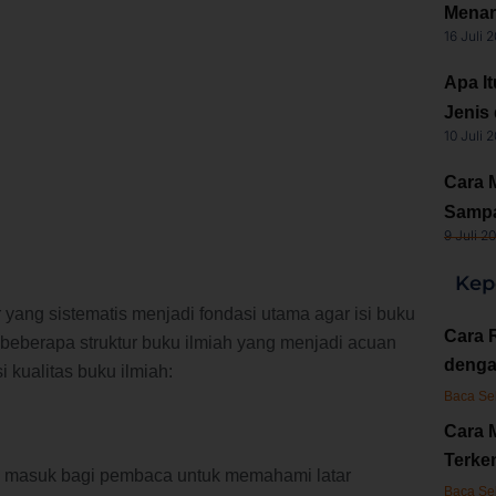
Menar
16 Juli 
Apa I
Jenis
10 Juli 
Cara 
Sampa
9 Juli 2
Kep
r yang sistematis menjadi fondasi utama agar isi buku
Cara 
 beberapa struktur buku ilmiah yang menjadi acuan
denga
i kualitas buku ilmiah:
Baca Se
Cara 
Terken
u masuk bagi pembaca untuk memahami latar
Baca Se