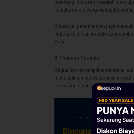
belakang, rumusan masalah, dan tuju
konteks umum yang melatarbelakangi
Biasanya, pendahuluan juga mencakup
bidang keilmuan tertentu agar pembac
Anda.
2. Tinjauan Pustaka
Bagian ini menampilkan referensi ata
menunjukkan bahwa penulis memaham
tema yang dibahas.