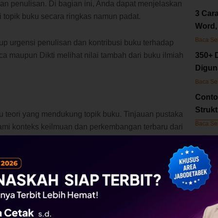
an penulisan. Di bagian ini, Anda dapat menjelaskan
3 Cara
 topik buku secara ringkas namun padat.
Word,
Baca Se
 urgensi penulisan dan kontribusi buku terhadap
350+ 
a maupun Dikti melihat nilai tambah dari buku ilmiah
Digun
Baca Se
Conto
Struk
u teori yang mendukung topik buku. Tinjauan pustaka
Baca Se
i konteks keilmuan dan perkembangan terbaru dari
Kol