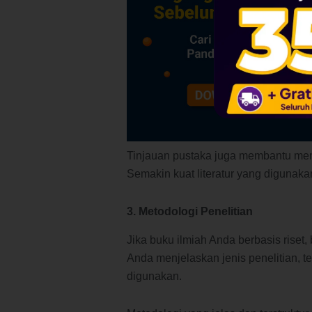
Tinjauan pustaka juga membantu me
Semakin kuat literatur yang digunakan
3. Metodologi Penelitian
Jika buku ilmiah Anda berbasis riset,
Anda menjelaskan jenis penelitian, 
digunakan.