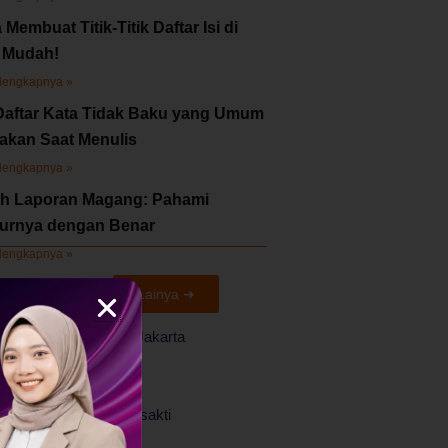
 Membuat Titik-Titik Daftar Isi di
 Mudah!
lengkapnya »
Daftar Kata Tidak Baku yang Umum
akan Saat Menulis
lengkapnya »
h Laporan Magang: Pahami
turnya dengan Benar
lengkapnya »
aborasi Kami
Lainya ➜
UPN Veteran Jakarta
Universitas Trisakti