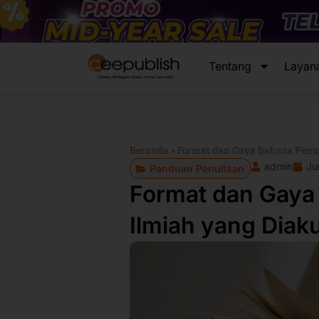
Lewati
ke
konten
Tentang
Layan
Beranda
»
Format dan Gaya Bahasa Penul
admin
Ju
Panduan Penulisan
Format dan Gaya
Ilmiah yang Diaku