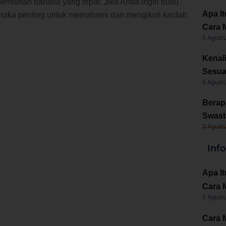
a pemilihan bahasa yang tepat. Jika Anda ingin buku
Apa It
, maka penting untuk memahami dan mengikuti kaidah
Cara 
5 Agust
Kenal
Sesua
5 Agust
Berap
Swast
3 Agust
Inf
Apa It
Cara 
5 Agust
Cara 