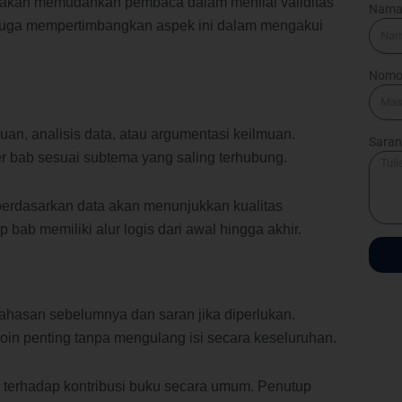
ur akan memudahkan pembaca dalam menilai validitas
Nam
ikti juga mempertimbangkan aspek ini dalam mengakui
Nomo
uan, analisis data, atau argumentasi keilmuan.
Saran
r bab sesuai subtema yang saling terhubung.
 berdasarkan data akan menunjukkan kualitas
 bab memiliki alur logis dari awal hingga akhir.
ahasan sebelumnya dan saran jika diperlukan.
in penting tanpa mengulang isi secara keseluruhan.
s terhadap kontribusi buku secara umum. Penutup