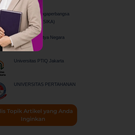
Universitas Singaperbangsa
Karawang (UNSIKA)
Universitas Satya Negara
Indonesia
Universitas PTIQ Jakarta
UNIVERSITAS PERTAHANAN
lis Topik Artikel yang Anda
Inginkan