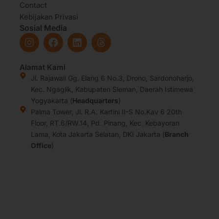
Contact
Kebijakan Privasi
Sosial Media
I
F
L
T
n
a
i
h
s
c
n
r
t
e
k
e
Alamat Kami
a
b
e
a
Jl. Rajawali Gg. Elang 6 No.3, Drono, Sardonoharjo,
g
o
d
d
Kec. Ngaglik, Kabupaten Sleman, Daerah Istimewa
r
o
i
s
Yogyakarta (
Headquarters
)
a
k
n
Palma Tower, Jl. R.A. Kartini II-S No.Kav 6 20th
m
Floor, RT.6/RW.14, Pd. Pinang, Kec. Kebayoran
Lama, Kota Jakarta Selatan, DKI Jakarta (
Branch
Office
)