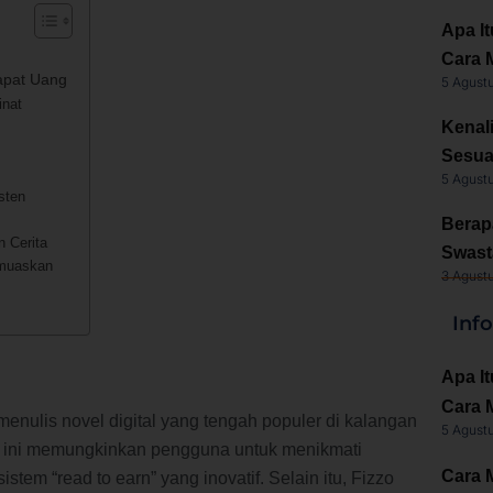
Apa It
Cara 
apat Uang
5 Agust
inat
Kenal
Sesua
5 Agust
sten
Berap
n Cerita
Swast
emuaskan
3 Agust
Inf
Apa It
Cara 
enulis novel digital yang tengah populer di kalangan
5 Agust
si ini memungkinkan pengguna untuk menikmati
Cara 
istem “read to earn” yang inovatif. Selain itu, Fizzo