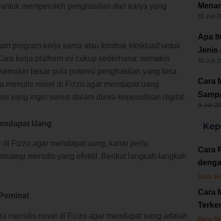
Menar
untuk memperoleh penghasilan dari karya yang
16 Juli 
Apa I
am program kerja sama atau kontrak eksklusif untuk
Jenis
ara kerja platform ini cukup sederhana: semakin
10 Juli 
 semakin besar pula potensi penghasilan yang bisa
Cara 
ra menulis novel di Fizzo agar mendapat uang
Sampa
un yang ingin serius dalam dunia kepenulisan digital.
9 Juli 2
 Mendapat Uang
Kep
 di Fizzo agar mendapat uang, kamu perlu
Cara 
strategi menulis yang efektif. Berikut langkah-langkah
denga
Baca Se
Cara 
 Peminat
Terken
a menulis novel di Fizzo agar mendapat uang adalah
Baca Se