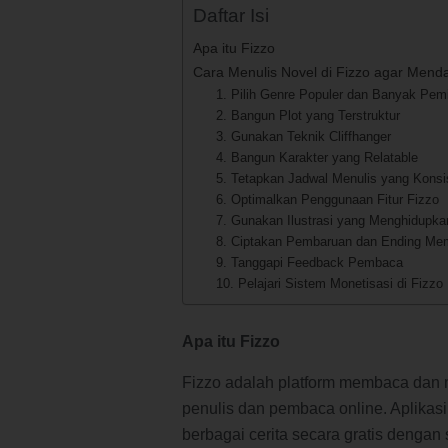
Daftar Isi
Apa itu Fizzo
Cara Menulis Novel di Fizzo agar Mend
1. Pilih Genre Populer dan Banyak Pem
2. Bangun Plot yang Terstruktur
3. Gunakan Teknik Cliffhanger
4. Bangun Karakter yang Relatable
5. Tetapkan Jadwal Menulis yang Konsi
6. Optimalkan Penggunaan Fitur Fizzo
7. Gunakan Ilustrasi yang Menghidupka
8. Ciptakan Pembaruan dan Ending M
9. Tanggapi Feedback Pembaca
10. Pelajari Sistem Monetisasi di Fizzo
Apa itu Fizzo
Fizzo adalah platform membaca dan m
penulis dan pembaca online. Aplika
berbagai cerita secara gratis dengan s