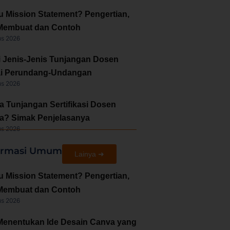
u Mission Statement? Pengertian,
Membuat dan Contoh
us 2026
i Jenis-Jenis Tunjangan Dosen
i Perundang-Undangan
us 2026
a Tunjangan Sertifikasi Dosen
a? Simak Penjelasanya
us 2026
ormasi Umum
Lainya ➜
u Mission Statement? Pengertian,
Membuat dan Contoh
us 2026
Menentukan Ide Desain Canva yang