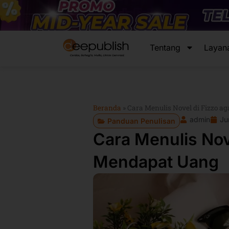
Lewati
ke
konten
Tentang
Layan
Beranda
»
Cara Menulis Novel di Fizzo 
admin
Ju
Panduan Penulisan
Cara Menulis Nov
Mendapat Uang