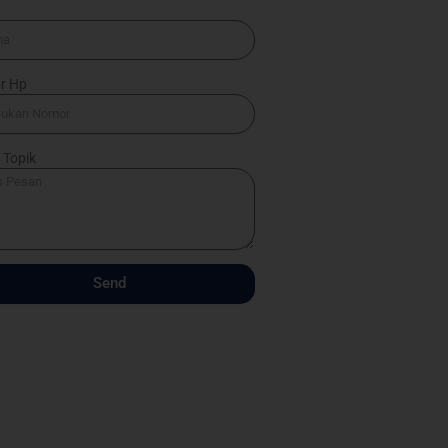
a
r Hp
 Topik
Send