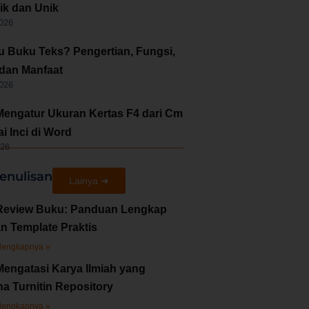
ik dan Unik
2026
tu Buku Teks? Pengertian, Fungsi,
 dan Manfaat
2026
Mengatur Ukuran Kertas F4 dari Cm
i Inci di Word
026
enulisan
Lainya ➜
Review Buku: Panduan Lengkap
n Template Praktis
lengkapnya »
Mengatasi Karya Ilmiah yang
a Turnitin Repository
lengkapnya »