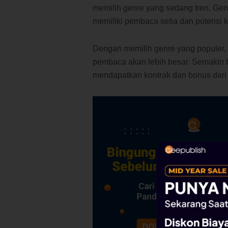
memilih genre yang sedang tren. Genr
memiliki pembaca setia dan potensi ke
Dengan memilih genre yang populer
pembaca akan lebih besar. Semakin 
mendapatkan kontrak dan bonus dari 