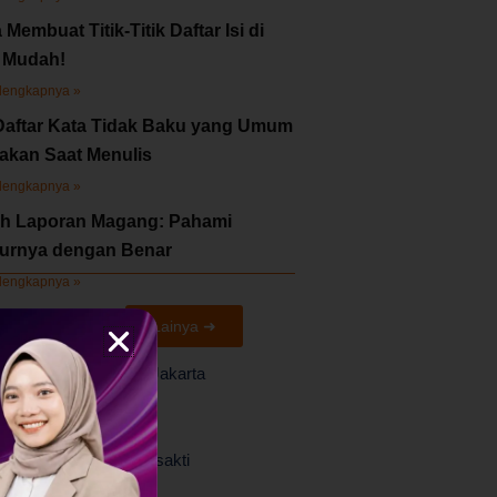
 Membuat Titik-Titik Daftar Isi di
 Mudah!
lengkapnya »
Daftar Kata Tidak Baku yang Umum
akan Saat Menulis
lengkapnya »
h Laporan Magang: Pahami
turnya dengan Benar
lengkapnya »
aborasi Kami
Lainya ➜
UPN Veteran Jakarta
Universitas Trisakti