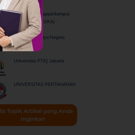
Universitas Singaperbangsa
Karawang (UNSIKA)
Universitas Satya Negara
Indonesia
Universitas PTIQ Jakarta
UNIVERSITAS PERTAHANAN
lis Topik Artikel yang Anda
Inginkan