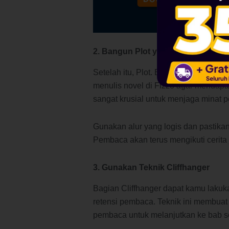
2. Bangun Plot yang Terstruktur
Setelah itu, Plot. Bagian ini menjad
menulis novel di Fizzo agar mendapat
sangat krusial untuk menjaga minat p
Gunakan alur yang logis dan pastikan 
Pembaca akan terus mengikuti cerita 
3. Gunakan Teknik Cliffhanger
Bagian Cliffhanger dapat kamu lakuk
retensi pembaca. Teknik ini membua
pembaca untuk melanjutkan ke bab se