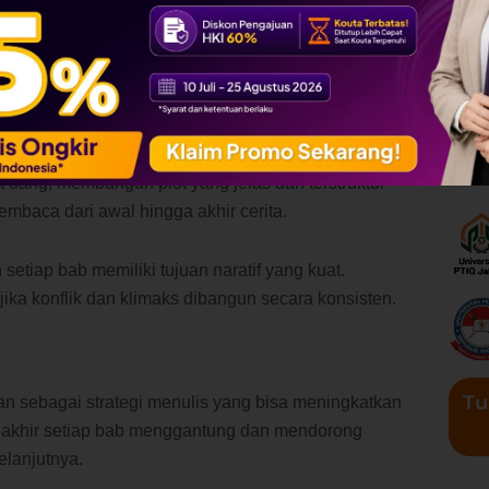
i tulang punggung dari sebuah novel. Dalam cara
 uang, membangun plot yang jelas dan terstruktur
embaca dari awal hingga akhir cerita.
setiap bab memiliki tujuan naratif yang kuat.
jika konflik dan klimaks dibangun secara konsisten.
Tu
an sebagai strategi menulis yang bisa meningkatkan
t akhir setiap bab menggantung dan mendorong
lanjutnya.