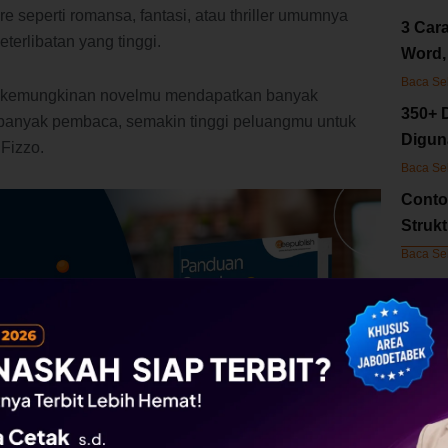
e seperti romansa, fantasi, atau thriller umumnya
3 Cara
terlibatan yang tinggi.
Word,
Baca Se
, kemungkinan novelmu mendapatkan banyak
350+ 
banyak pembaca, semakin tinggi peluangmu untuk
Digun
Fizzo.
Baca Se
Conto
Struk
Baca Se
Kol