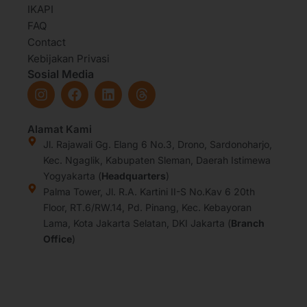
IKAPI
FAQ
Contact
Kebijakan Privasi
Sosial Media
I
F
L
T
n
a
i
h
s
c
n
r
t
e
k
e
Alamat Kami
a
b
e
a
Jl. Rajawali Gg. Elang 6 No.3, Drono, Sardonoharjo,
g
o
d
d
Kec. Ngaglik, Kabupaten Sleman, Daerah Istimewa
r
o
i
s
Yogyakarta (
Headquarters
)
a
k
n
Palma Tower, Jl. R.A. Kartini II-S No.Kav 6 20th
m
Floor, RT.6/RW.14, Pd. Pinang, Kec. Kebayoran
Lama, Kota Jakarta Selatan, DKI Jakarta (
Branch
Office
)