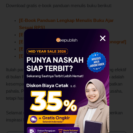
Download gratis e-book panduan menulis buku berikut:
[E-Book Panduan Lengkap Menulis Buku Ajar
Sesuai RPS]
[E-Book Sukses Menulis Buku Referensi]
[E-Book Panduan Ringkas Menulis Buku Monograf]
[E-Book Cara Praktis Menulis Buku]
[E-Book Etika Publikasi]
Itulah panduan lengkap tentang cara menulis buku yang efektif
di bulan Ramadhan. Menulis buku di bulan Ramadhan adalah
kesempatan emas untuk berbagi manfaat dan mendapatkan
pahala. Proses ini mungkin membutuhkan waktu dan usaha,
tetapi hasilnya akan sepadan.
Selamat menulis dan semoga buku Anda dapat memberikan
inspirasi kepada banyak orang!