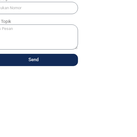
 Topik
Send