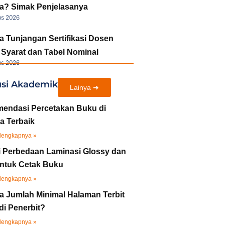
a? Simak Penjelasanya
us 2026
a Tunjangan Sertifikasi Dosen
Syarat dan Tabel Nominal
us 2026
usi Akademik
Lainya ➜
endasi Percetakan Buku di
a Terbaik
lengkapnya »
i Perbedaan Laminasi Glossy dan
untuk Cetak Buku
lengkapnya »
a Jumlah Minimal Halaman Terbit
di Penerbit?
lengkapnya »