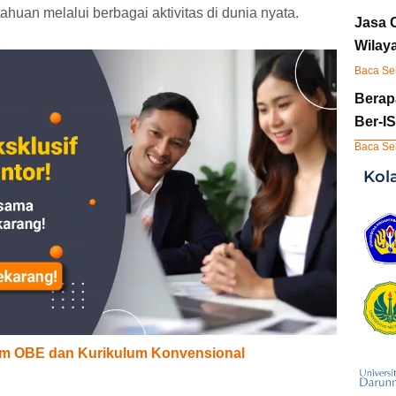
an melalui berbagai aktivitas di dunia nyata.
Jasa 
Wilay
Baca Se
Berap
Ber-I
Baca Se
Kol
um OBE dan Kurikulum Konvensional