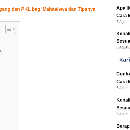
Apa It
gang dan PKL bagi Mahasiswa dan Tipsnya
Cara 
5 Agust
Kenal
Sesua
5 Agust
S
Kar
Conto
Cara 
6 Agust
Kenal
Sesua
5 Agust
Berap