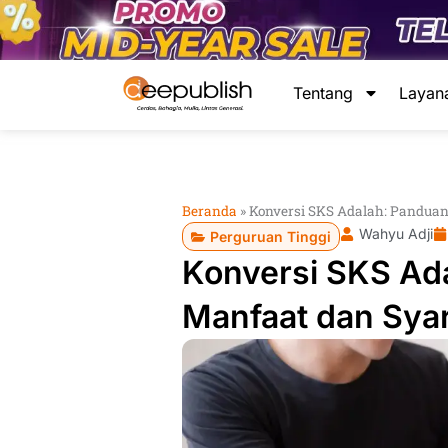
Lewati
ke
konten
Tentang
Layan
Beranda
»
Konversi SKS Adalah: Pandua
Wahyu Adji
Perguruan Tinggi
Konversi SKS Ad
Manfaat dan Sya