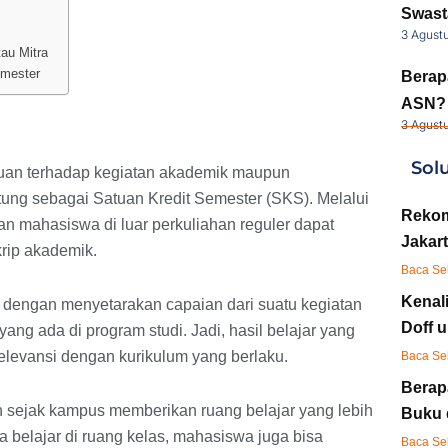
Swast
3 Agust
au Mitra
emester
Berap
ASN? 
3 Agust
Sol
uan terhadap kegiatan akademik maupun
tung sebagai Satuan Kredit Semester (SKS). Melalui
Rekom
kan mahasiswa di luar perkuliahan reguler dapat
Jakart
rip akademik.
Baca Se
Kenal
n dengan menyetarakan capaian dari suatu kegiatan
Doff 
ang ada di program studi. Jadi, hasil belajar yang
elevansi dengan kurikulum yang berlaku.
Baca Se
Berap
n sejak kampus memberikan ruang belajar yang lebih
Buku 
a belajar di ruang kelas, mahasiswa juga bisa
Baca Se