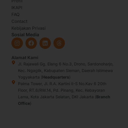
Profil
IKAPI
FAQ
Contact
Kebijakan Privasi
Sosial Media
I
F
L
T
n
a
i
h
s
c
n
r
t
e
k
e
Alamat Kami
a
b
e
a
Jl. Rajawali Gg. Elang 6 No.3, Drono, Sardonoharjo,
g
o
d
d
Kec. Ngaglik, Kabupaten Sleman, Daerah Istimewa
r
o
i
s
Yogyakarta (
Headquarters
)
a
k
n
Palma Tower, Jl. R.A. Kartini II-S No.Kav 6 20th
m
Floor, RT.6/RW.14, Pd. Pinang, Kec. Kebayoran
Lama, Kota Jakarta Selatan, DKI Jakarta (
Branch
Office
)