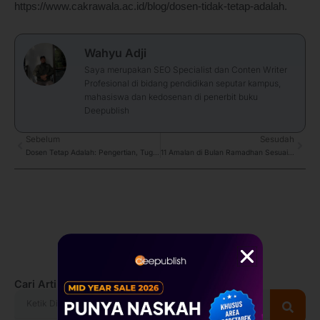
https://www.cakrawala.ac.id/blog/dosen-tidak-tetap-adalah.
Wahyu Adji
Saya merupakan SEO Specialist dan Conten Writer
Profesional di bidang pendidikan seputar kampus,
mahasiswa dan kedosenan di penerbit buku
Deepublish
Prev
Sebelum
Sesudah
Next
Dosen Tetap Adalah: Pengertian, Tugas, dan Syaratnya
11 Amalan di Bulan Ramadhan Sesuai Sunnah dan Keistimewaan
Cari Artikel Lainnya
Search