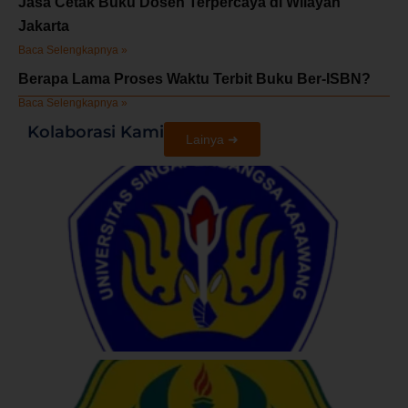
Jasa Cetak Buku Dosen Terpercaya di Wilayah
Jakarta
Baca Selengkapnya »
Berapa Lama Proses Waktu Terbit Buku Ber-ISBN?
Baca Selengkapnya »
Kolaborasi Kami
Lainya ➜
U
S
U
N