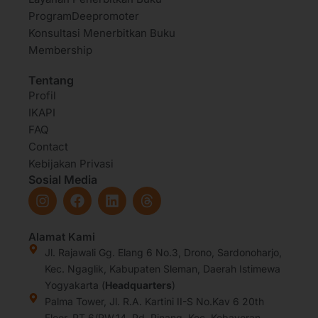
ProgramDeepromoter
Konsultasi Menerbitkan Buku
Membership
Tentang
Profil
IKAPI
FAQ
Contact
Kebijakan Privasi
Sosial Media
I
F
L
T
n
a
i
h
s
c
n
r
t
e
k
e
Alamat Kami
a
b
e
a
Jl. Rajawali Gg. Elang 6 No.3, Drono, Sardonoharjo,
g
o
d
d
Kec. Ngaglik, Kabupaten Sleman, Daerah Istimewa
r
o
i
s
Yogyakarta (
Headquarters
)
a
k
n
Palma Tower, Jl. R.A. Kartini II-S No.Kav 6 20th
m
Floor, RT.6/RW.14, Pd. Pinang, Kec. Kebayoran