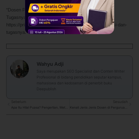
“Dosen PA (Pembimbing Akademik): Arti, Fungsi, dan
Tugasnya.” Primakara University. 17, Okt. 2024,
https://primakara.ac.id/blog/tips-kuliah/dosen-pa-fungsi-dan-
tugasnya.
Wahyu Adji
Saya merupakan SEO Specialist dan Conten Writer
Profesional di bidang pendidikan seputar kampus,
mahasiswa dan kedosenan di penerbit buku
Deepublish
Prev
Sebelum
Sesudah
Next
Apa Itu Hilal Puasa? Pengertian, Metode, dan Alat untuk Melihat
Kenali Jenis Jenis Dosen di Perguruan Tinggi Indonesia