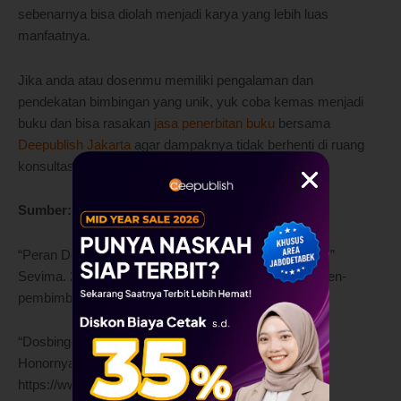
sebenarnya bisa diolah menjadi karya yang lebih luas
manfaatnya.
Jika anda atau dosenmu memiliki pengalaman dan
pendekatan bimbingan yang unik, yuk coba kemas menjadi
buku dan bisa rasakan
jasa penerbitan buku
bersama
Deepublish Jakarta
agar dampaknya tidak berhenti di ruang
konsultasi saja.
Sumber:
“Peran Dosen Pembimbing Skripsi untuk Mahasiswa.”
Sevima. 27, Apr. 2021, https://sevima.com/peran-dosen-
pembimbing-skripsi/.
“Dosbing Adalah: Definisi, Syarat, Tugas, dan Jumlah
Honornya.” Cakrawala University. 27, Mei. 2025,
https://www.cakrawala.ac.id/blog/dosbing-adalah.