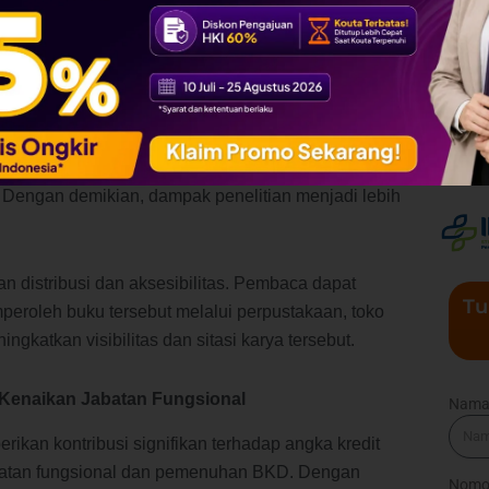
at meningkatkan kualitas penulisan akademik dan
enelitian
 memungkinkan hasil penelitian menjangkau audiens
an dapat digunakan sebagai referensi oleh mahasiswa,
an. Dengan demikian, dampak penelitian menjadi lebih
n distribusi dan aksesibilitas. Pembaca dapat
Tu
oleh buku tersebut melalui perpustakaan, toko
ingkatkan visibilitas dan sitasi karya tersebut.
 Kenaikan Jabatan Fungsional
Nam
ikan kontribusi signifikan terhadap angka kredit
jabatan fungsional dan pemenuhan BKD. Dengan
Nomo