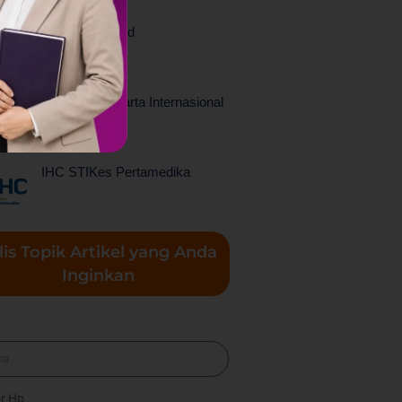
Politeknik Sahid
Politeknik Jakarta Internasional
IHC STIKes Pertamedika
lis Topik Artikel yang Anda
Inginkan
a
r Hp