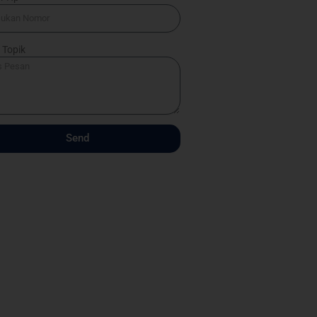
 Topik
Send