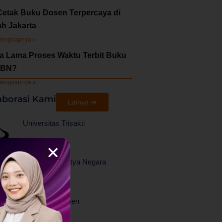
Cetak Buku Dosen Terpercaya di
ah Jakarta
lengkapnya »
a Lama Proses Waktu Terbit Buku
SBN?
lengkapnya »
aborasi Kami
Lainya ➜
Universitas Trisakti
Universitas Satya Negara
Indonesia
PPM Manajemen