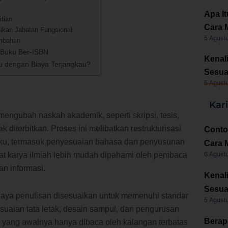
Apa It
tian
Cara 
ikan Jabatan Fungsional
5 Agust
mbahan
 Buku Ber-ISBN
Kenal
u dengan Biaya Terjangkau?
Sesua
5 Agust
Kar
mengubah naskah akademik, seperti skripsi, tesis,
k diterbitkan. Proses ini melibatkan restrukturisasi
Conto
uku, termasuk penyesuaian bahasa dan penyusunan
Cara 
6 Agust
t karya ilmiah lebih mudah dipahami oleh pembaca
n informasi.
Kenal
Sesua
 gaya penulisan disesuaikan untuk memenuhi standar
5 Agust
suaian tata letak, desain sampul, dan pengurusan
Berap
 yang awalnya hanya dibaca oleh kalangan terbatas