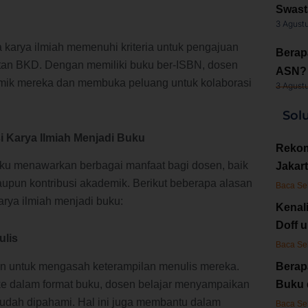
Swast
3 Agust
karya ilmiah memenuhi kriteria untuk pengajuan
Berap
tan BKD. Dengan memiliki buku ber-ISBN, dosen
ASN? 
emik mereka dan membuka peluang untuk kolaborasi
3 Agust
Sol
 Karya Ilmiah Menjadi Buku
Rekom
uku menawarkan berbagai manfaat bagi dosen, baik
Jakart
pun kontribusi akademik. Berikut beberapa alasan
Baca Se
rya ilmiah menjadi buku:
Kenal
Doff 
ulis
Baca Se
n untuk mengasah keterampilan menulis mereka.
Berap
e dalam format buku, dosen belajar menyampaikan
Buku 
mudah dipahami. Hal ini juga membantu dalam
Baca Se