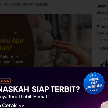
ebih fleksibel dan adaptif.
Jasa 
Wilay
Baca Se
Berap
Ber-I
Baca Se
Kol
s penerbitan memberikan wawasan tentang industri
andar dan praktik terbaik dalam penulisan dan