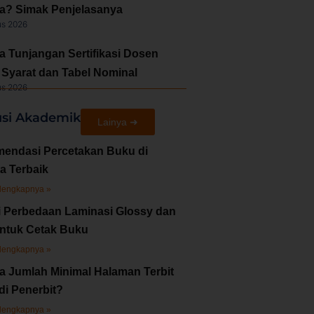
a? Simak Penjelasanya
us 2026
a Tunjangan Sertifikasi Dosen
Syarat dan Tabel Nominal
us 2026
usi Akademik
Lainya ➜
endasi Percetakan Buku di
a Terbaik
lengkapnya »
i Perbedaan Laminasi Glossy dan
untuk Cetak Buku
lengkapnya »
a Jumlah Minimal Halaman Terbit
di Penerbit?
lengkapnya »