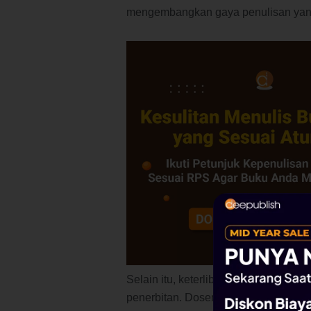
mengembangkan gaya penulisan yang l
Selain itu, keterlibatan dalam prose
penerbitan. Dosen dapat memahami st