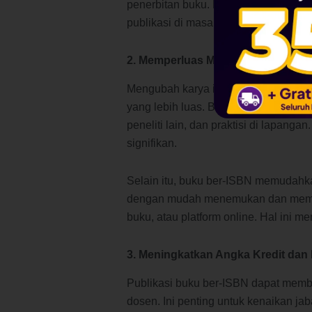
penerbitan buku. Pengalaman ini dap
publikasi di masa depan.
2. Memperluas Manfaat dari Hasil P
Mengubah karya ilmiah menjadi buku
yang lebih luas. Buku yang diterbitk
peneliti lain, dan praktisi di lapang
signifikan.
Selain itu, buku ber-ISBN memudahka
dengan mudah menemukan dan memper
buku, atau platform online. Hal ini men
3. Meningkatkan Angka Kredit dan
Publikasi buku ber-ISBN dapat member
dosen. Ini penting untuk kenaikan 