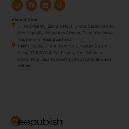
I
F
L
T
n
a
i
h
s
c
n
r
t
e
k
e
Alamat Kami
a
b
e
a
Jl. Rajawali Gg. Elang 6 No.3, Drono, Sardonoharjo,
g
o
d
d
Kec. Ngaglik, Kabupaten Sleman, Daerah Istimewa
r
o
i
s
Yogyakarta (
Headquarters
)
a
k
n
Palma Tower, Jl. R.A. Kartini II-S No.Kav 6 20th
m
Floor, RT.6/RW.14, Pd. Pinang, Kec. Kebayoran
Lama, Kota Jakarta Selatan, DKI Jakarta (
Branch
Office
)