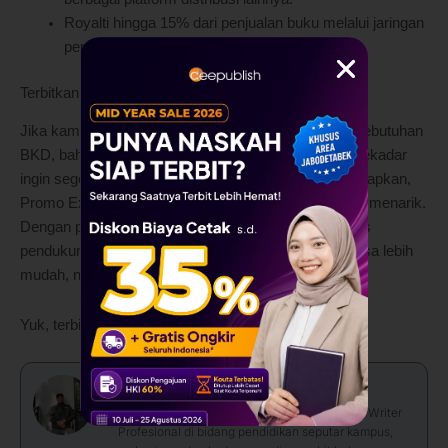
Royalti hingga 15% dari penjualan buku melalui jaringan
pemasaran Deepublish.
Terbitkan Buku di Deepublish Jakarta
Jika kamu sedang mengejar target tertentu, seperti kebutuhan
BKD, bahan ajar, kenaikan jabatan fungsional, atau sekadar
ingin segera menerbitkan karya yang sudah lama disiapkan,
Promo Express Deals 2026 bisa menjadi solusi yang menarik.
Dengan proses yang lebih cepat dan berbagai fasilitas
pendukung yang lengkap, menerbitkan buku kini terasa lebih
mudah, nyaman, dan efisien.
Yuk, terbitkan bukumu bersama Deepublish Jakarta!
Wahyu Adji
Saya merupakan SEO Specialist dan Conten Writer
Profesional di bidang pendidikan seputar kampus,