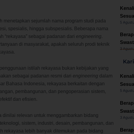
Kenal
Sesua
ah menetapkan sejumlah nama program studi pada
5 Agust
ofesi, spesialis, hingga subspesialis. Beberapa nama
Berap
lah “rekayasa” sebagai padanan dari
engineering
.
Swast
tanyaan di masyarakat, apakah seluruh prodi teknik
3 Agust
kayasa.
Kar
penggunaan istilah rekayasa bukan kebijakan yang
gunakan sebagai padanan resmi dari
engineering
dalam
Kenal
r Bahasa Indonesia, rekayasa berkaitan dengan
Sesua
5 Agust
cangan, pembangunan, dan pengoperasian sistem,
ektif dan efisien.
Berap
Swast
a dinilai relevan untuk menggambarkan bidang
3 Agust
knologi, sistem, industri, desain, pembangunan, dan
Berap
lah rekayasa lebih banyak ditemukan pada bidang