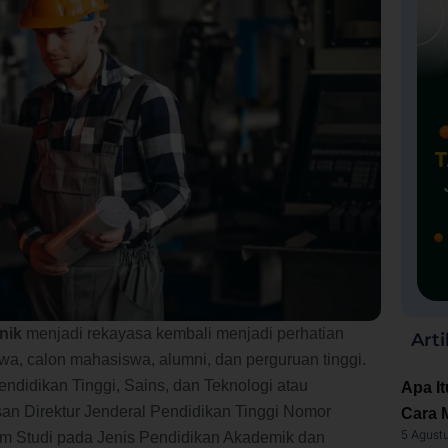
nik
menjadi rekayasa kembali menjadi perhatian
Arti
wa, calon mahasiswa, alumni, dan perguruan tinggi.
endidikan Tinggi, Sains, dan Teknologi atau
Apa It
an Direktur Jenderal Pendidikan Tinggi Nomor
Cara 
5 Agust
m Studi pada Jenis Pendidikan Akademik dan