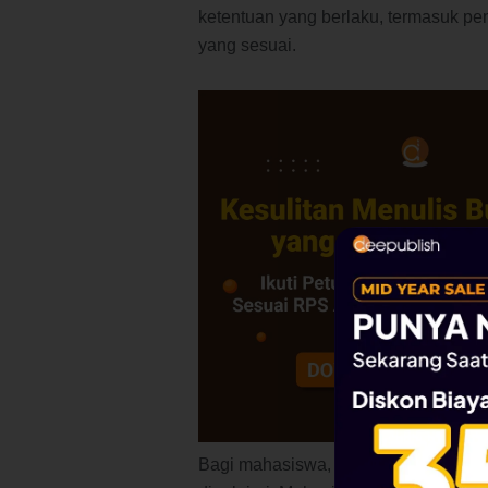
ketentuan yang berlaku, termasuk pe
yang sesuai.
Bagi mahasiswa, perubahan ini tida