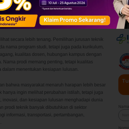
knik
tetap mempelajari dasar keteknikan,
sis sistem, dan penerapan ilmu untuk menjawab
petensi lulusan, dan prospek kerja tetap berada dalam
ilihat secara lebih tenang. Pemilihan jurusan teknik
a nama program studi, tetapi juga pada kurikulum,
ng magang, kualitas dosen, hubungan kampus dengan
a. Nama prodi memang penting, tetapi kualitas
ma dalam menentukan kesiapan lulusan.
Tu
an bahwa masyarakat menaruh harapan lebih besar
 hanya ingin melihat perubahan istilah, tetapi juga
t, inovasi, dan kesiapan lulusan menghadapi dunia
Nam
an prodi teknik banyak dibutuhkan di sektor
ogi informasi, transportasi, pertambangan,
.
Nomo