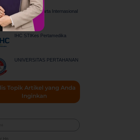
Politeknik Jakarta Internasional
IHC STIKes Pertamedika
UNIVERSITAS PERTAHANAN
lis Topik Artikel yang Anda
Inginkan
a
r Hp