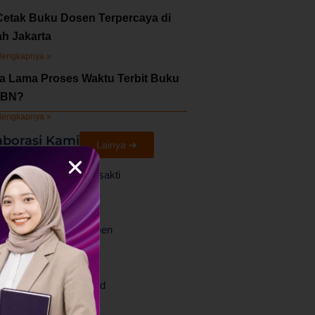
Cetak Buku Dosen Terpercaya di
ah Jakarta
lengkapnya »
a Lama Proses Waktu Terbit Buku
SBN?
lengkapnya »
aborasi Kami
Lainya ➜
Universitas Trisakti
PPM Manajemen
Politeknik Sahid