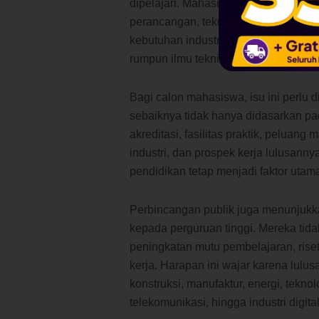
dipelajari. Mahasiswa pada
prodi te
perancangan, teknologi, riset, anali
kebutuhan industri. Mata kuliah, kom
rumpun ilmu teknik atau
engineering
.
Bagi calon mahasiswa, isu ini perlu d
sebaiknya tidak hanya didasarkan pad
akreditasi, fasilitas praktik, pelua
industri, dan prospek kerja lulusanny
pendidikan tetap menjadi faktor uta
Perbincangan publik juga menunjukk
kepada perguruan tinggi. Mereka tidak
peningkatan mutu pembelajaran, rise
kerja. Harapan ini wajar karena lulus
konstruksi, manufaktur, energi, teknol
telekomunikasi, hingga industri digital