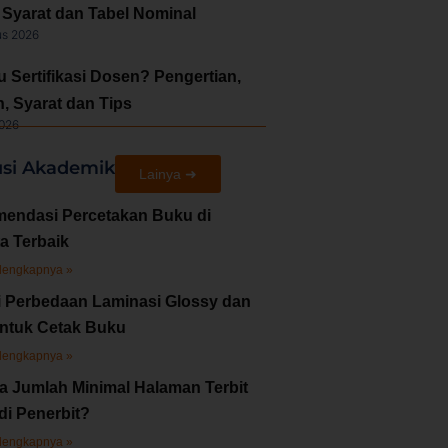
Syarat dan Tabel Nominal
us 2026
u Sertifikasi Dosen? Pengertian,
, Syarat dan Tips
2026
usi Akademik
Lainya ➜
endasi Percetakan Buku di
a Terbaik
lengkapnya »
i Perbedaan Laminasi Glossy dan
untuk Cetak Buku
lengkapnya »
a Jumlah Minimal Halaman Terbit
di Penerbit?
lengkapnya »