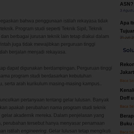
ASN? 
3 Agust
negaskan bahwa penggunaan istilah rekayasa tidak
Apa It
eknik. Program studi seperti Teknik Sipil, Teknik
Tujuan
, dan berbagai jurusan teknik lain tetap diakui dalam
31 Juli 
intah juga tidak mewajibkan perguruan tinggi
Sol
dah berjalan menjadi rekayasa.
Rekom
 tetap dapat digunakan berdampingan. Perguruan tinggi
Jakart
nama program studi berdasarkan kebutuhan
Baca Se
u, serta arah kurikulum masing-masing kampus..
Kenal
Doff 
nculkan pertanyaan tentang gelar lulusan. Banyak
Baca Se
an apakah perubahan nama program studi teknik
 gelar akademik mereka. Dalam penjelasan yang
Berap
n, perubahan tersebut hanya menyasar penamaan
Buku 
an istilah
engineering
. Gelar lulusan tetap mengikuti
Baca Se