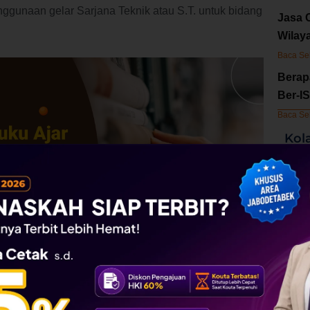
nggunaan gelar Sarjana Teknik atau S.T. untuk bidang
Jasa 
Wilay
Baca Se
Berap
Ber-I
Baca Se
Kol
k otomatis mengubah substansi keilmuan yang