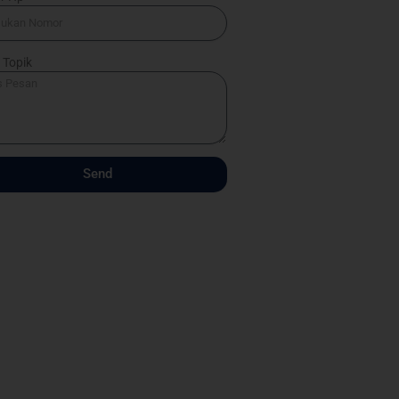
 Topik
Send