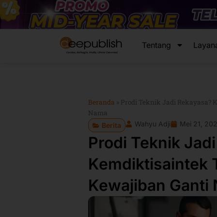
Lewati
ke
konten
Tentang
Layan
Beranda
»
Prodi Teknik Jadi Rekayasa? 
Nama
Wahyu Adji
Mei 21, 20
Berita
Prodi Teknik Jad
Kemdiktisaintek
Kewajiban Ganti