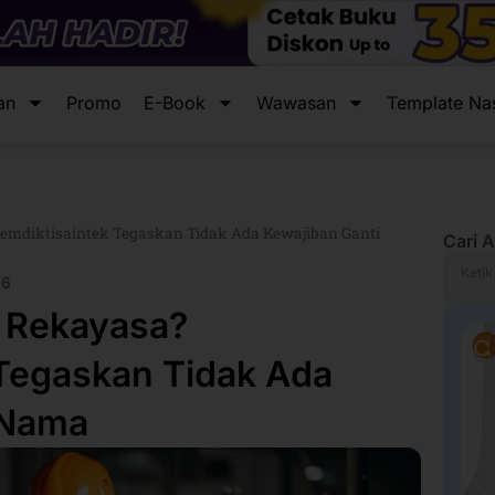
an
Promo
E-Book
Wawasan
Template Na
Kemdiktisaintek Tegaskan Tidak Ada Kewajiban Ganti
Cari A
Search
26
i Rekayasa?
 Tegaskan Tidak Ada
 Nama