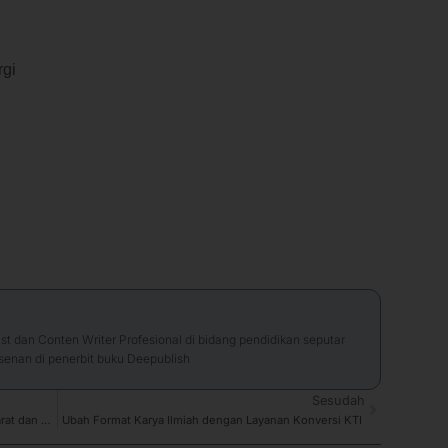
rgi
t dan Conten Writer Profesional di bidang pendidikan seputar
enan di penerbit buku Deepublish
Next
Sesudah
Apa Itu PTN BH? Pengertian, Dasar Hukum, Syarat dan Dampak
Ubah Format Karya Ilmiah dengan Layanan Konversi KTI