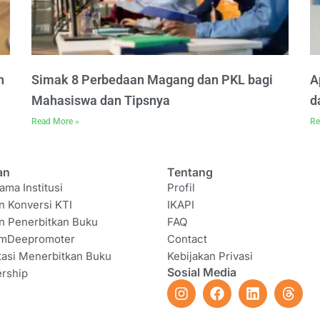
n
Simak 8 Perbedaan Magang dan PKL bagi
A
Mahasiswa dan Tipsnya
d
Read More »
Re
an
Tentang
ama Institusi
Profil
n Konversi KTI
IKAPI
n Penerbitkan Buku
FAQ
amDeepromoter
Contact
tasi Menerbitkan Buku
Kebijakan Privasi
Sosial Media
rship
I
F
L
T
n
a
i
h
s
c
n
r