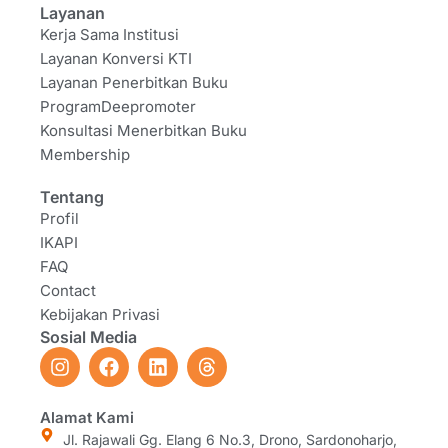
Layanan
Kerja Sama Institusi
Layanan Konversi KTI
Layanan Penerbitkan Buku
ProgramDeepromoter
Konsultasi Menerbitkan Buku
Membership
Tentang
Profil
IKAPI
FAQ
Contact
Kebijakan Privasi
Sosial Media
I
F
L
T
n
a
i
h
s
c
n
r
t
e
k
e
Alamat Kami
a
b
e
a
Jl. Rajawali Gg. Elang 6 No.3, Drono, Sardonoharjo,