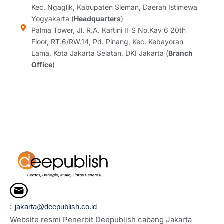
g
o
d
d
Kec. Ngaglik, Kabupaten Sleman, Daerah Istimewa
r
o
i
s
Yogyakarta (
Headquarters
)
a
k
n
Palma Tower, Jl. R.A. Kartini II-S No.Kav 6 20th
m
Floor, RT.6/RW.14, Pd. Pinang, Kec. Kebayoran
Lama, Kota Jakarta Selatan, DKI Jakarta (
Branch
Office
)
: jakarta@deepublish.co.id
Website resmi Penerbit Deepublish cabang Jakarta