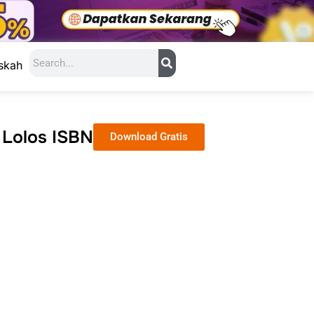
Search
skah
 Lolos ISBN
Download Gratis