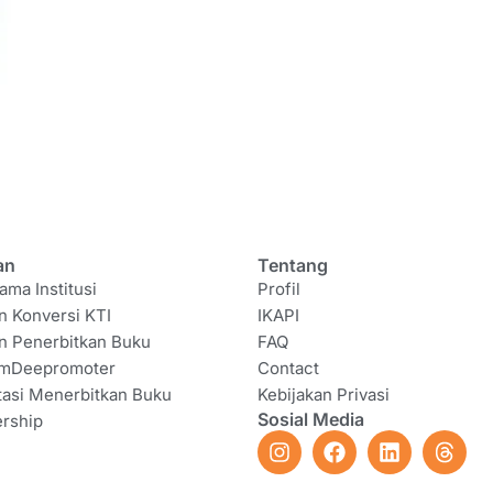
an
Tentang
ama Institusi
Profil
n Konversi KTI
IKAPI
n Penerbitkan Buku
FAQ
amDeepromoter
Contact
tasi Menerbitkan Buku
Kebijakan Privasi
Sosial Media
rship
I
F
L
T
n
a
i
h
s
c
n
r