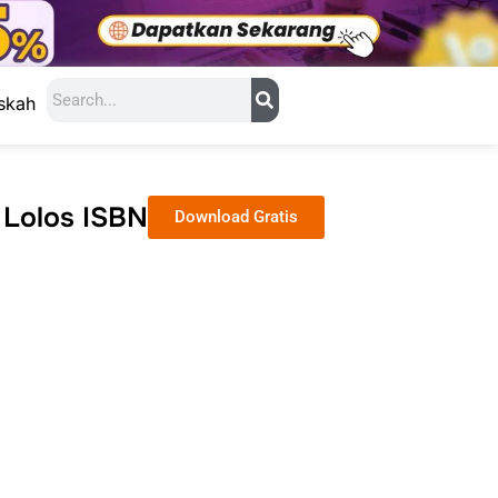
Search
skah
 Lolos ISBN
Download Gratis