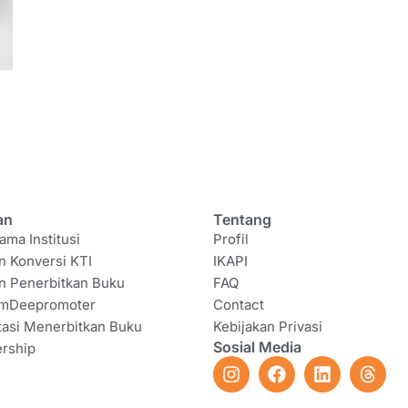
an
Tentang
ama Institusi
Profil
n Konversi KTI
IKAPI
n Penerbitkan Buku
FAQ
amDeepromoter
Contact
tasi Menerbitkan Buku
Kebijakan Privasi
Sosial Media
rship
I
F
L
T
n
a
i
h
s
c
n
r