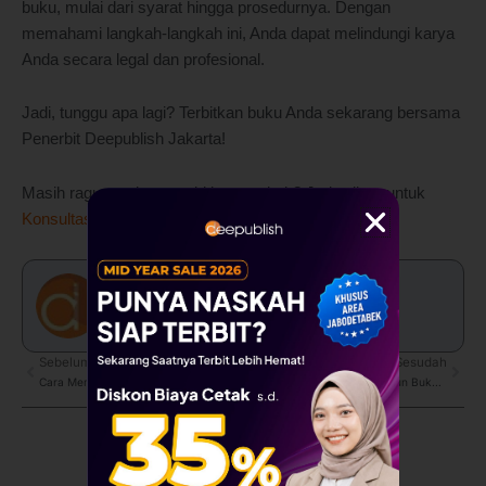
buku, mulai dari syarat hingga prosedurnya. Dengan
memahami langkah-langkah ini, Anda dapat melindungi karya
Anda secara legal dan profesional.
Jadi, tunggu apa lagi? Terbitkan buku Anda sekarang bersama
Penerbit Deepublish Jakarta!
Masih ragu untuk menerbitkan naskah? Jadwalkan untuk
Konsultasi Menerbitkan Buku
bersama Kami!
admin
Prev
Sebelum
Sesudah
Next
Cara Membuat Grafik di Word, Excel, dan Spreadsheet
10 Kesalahan Umum Menyusun Buku Ajar dan Cara Menghindarinya