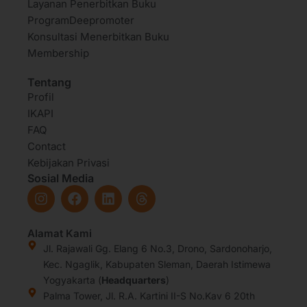
Layanan Penerbitkan Buku
ProgramDeepromoter
Konsultasi Menerbitkan Buku
Membership
Tentang
Profil
IKAPI
FAQ
Contact
Kebijakan Privasi
Sosial Media
I
F
L
T
n
a
i
h
s
c
n
r
t
e
k
e
Alamat Kami
a
b
e
a
Jl. Rajawali Gg. Elang 6 No.3, Drono, Sardonoharjo,
g
o
d
d
Kec. Ngaglik, Kabupaten Sleman, Daerah Istimewa
r
o
i
s
Yogyakarta (
Headquarters
)
a
k
n
Palma Tower, Jl. R.A. Kartini II-S No.Kav 6 20th
m