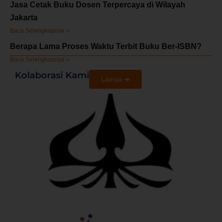
Jasa Cetak Buku Dosen Terpercaya di Wilayah
Jakarta
Baca Selengkapnya »
Berapa Lama Proses Waktu Terbit Buku Ber-ISBN?
Baca Selengkapnya »
Kolaborasi Kami
Lainya ➜
U
T
U
S