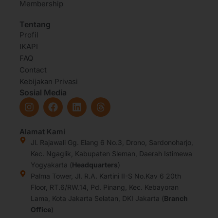
Membership
Tentang
Profil
IKAPI
FAQ
Contact
Kebijakan Privasi
Sosial Media
I
F
L
T
n
a
i
h
s
c
n
r
t
e
k
e
Alamat Kami
a
b
e
a
Jl. Rajawali Gg. Elang 6 No.3, Drono, Sardonoharjo,
g
o
d
d
Kec. Ngaglik, Kabupaten Sleman, Daerah Istimewa
r
o
i
s
Yogyakarta (
Headquarters
)
a
k
n
Palma Tower, Jl. R.A. Kartini II-S No.Kav 6 20th
m
Floor, RT.6/RW.14, Pd. Pinang, Kec. Kebayoran
Lama, Kota Jakarta Selatan, DKI Jakarta (
Branch
Office
)