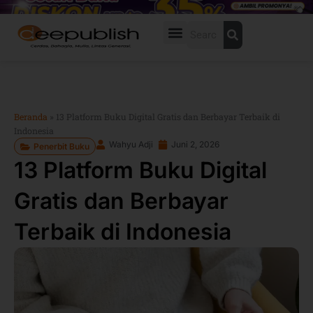
Lewati
ke
Search
konten
Beranda
»
13 Platform Buku Digital Gratis dan Berbayar Terbaik di
Indonesia
Wahyu Adji
Juni 2, 2026
Penerbit Buku
13 Platform Buku Digital
Gratis dan Berbayar
Terbaik di Indonesia