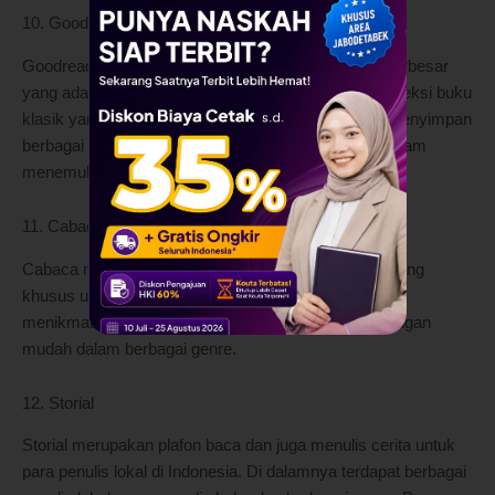
10. Goodreads
Goodreads merupakan suatu komunitas pembaca terbesar
yang ada di dunia. Di dalamnya terdapat berbagai koleksi buku
klasik yang dapat dibaca secara gratis. Aplikasi ini menyimpan
berbagai ulasan buku yang bisa menjadi referensi dalam
menemukan buku sesuai dengan rekomendasi.
11. Cabaca
Cabaca merupakan platform baca novel Indonesia yang
khusus untuk para penulis lokal. Para pembaca bisa
menikmati hasil karya tulis dari para penulis lokal dengan
mudah dalam berbagai genre.
12. Storial
Storial merupakan plafon baca dan juga menulis cerita untuk
para penulis lokal di Indonesia. Di dalamnya terdapat berbagai