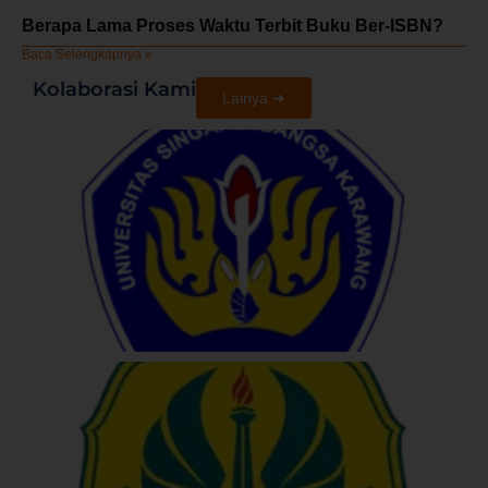
Berapa Lama Proses Waktu Terbit Buku Ber-ISBN?
Baca Selengkapnya »
Kolaborasi Kami
Lainya ➜
U
S
U
N
J