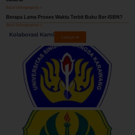
Baca Selengkapnya »
Berapa Lama Proses Waktu Terbit Buku Ber-ISBN?
Baca Selengkapnya »
Kolaborasi Kami
Lainya ➜
U
S
U
N
J