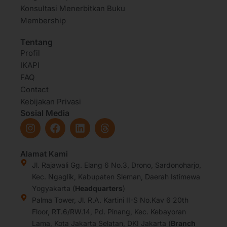
Konsultasi Menerbitkan Buku
Membership
Tentang
Profil
IKAPI
FAQ
Contact
Kebijakan Privasi
Sosial Media
I
F
L
T
n
a
i
h
s
c
n
r
t
e
k
e
Alamat Kami
a
b
e
a
Jl. Rajawali Gg. Elang 6 No.3, Drono, Sardonoharjo,
g
o
d
d
Kec. Ngaglik, Kabupaten Sleman, Daerah Istimewa
r
o
i
s
Yogyakarta (
Headquarters
)
a
k
n
Palma Tower, Jl. R.A. Kartini II-S No.Kav 6 20th
m
Floor, RT.6/RW.14, Pd. Pinang, Kec. Kebayoran
Lama, Kota Jakarta Selatan, DKI Jakarta (
Branch