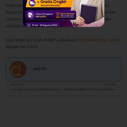
Itulah panduan lengkap menerbitkan buku untuk institusi
bersama Deepublish Jakarta yang bisa Anda jadikan acuan.
Jangan ragu untuk memulai kerja sama dan jadikan buku
sebagai aset intelektual institusi Anda!
Ingin informasi lebih detail? Jadwalkan
Konsultasi Kerja Sama
dengan tim Kami!
admin
Prev
Sebelum
Sesudah
Next
Cara Membuat Latar Belakang Penelitian Secara Otomatis dan Kredibel
Angket Penelitian: Panduan Membuat Kuesioner yang Efektif