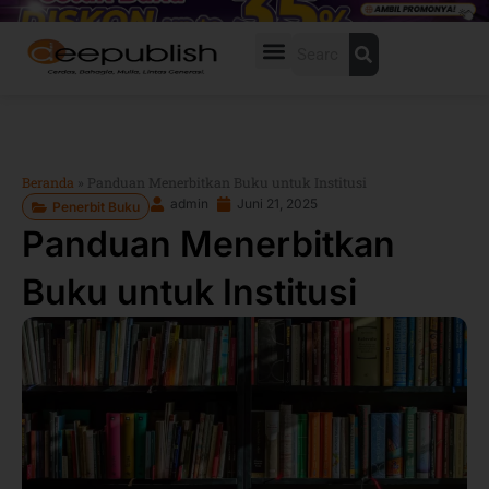
Lewati
ke
Search
konten
Beranda
»
Panduan Menerbitkan Buku untuk Institusi
admin
Juni 21, 2025
Penerbit Buku
Panduan Menerbitkan
Buku untuk Institusi