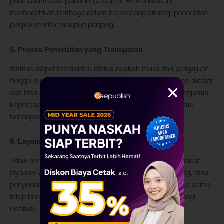
judul dalam satu paket kerja sama. Fleksibilitas ini
memudahkan lembaga dalam merancang strategi penerbitan
jangka pendek maupun panjang.
5. Proses Penerbitan yang Transparan
Institusi dapat memantau status naskah mulai dari pengajuan
hingga buku terbit melalui portal penulis. Semua proses dicatat
dan bisa diakses secara real-time. Keterbukaan ini menjamin
kepercayaan dan akuntabilitas selama masa kerja sama
berlangsung.
6. Layanan Pasca-Penerbitan yang Komprehensif
Tidak berhenti di penerbitan, Deepublish juga menyediakan
layanan lanjutan seperti pengelolaan royalti, cetak ulang, atau
penyediaan e-book. Hal ini penting agar hubungan kerja sama
tetap berlanjut dan memberi dampak jangka panjang bagi
institusi.