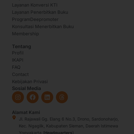
Layanan Konversi KTI
Layanan Penerbitkan Buku
ProgramDeepromoter
Konsultasi Menerbitkan Buku
Membership
Tentang
Profil
IKAPI
FAQ
Contact
Kebijakan Privasi
Sosial Media
I
F
L
T
n
a
i
h
s
c
n
r
t
e
k
e
Alamat Kami
a
b
e
a
Jl. Rajawali Gg. Elang 6 No.3, Drono, Sardonoharjo,
g
o
d
d
Kec. Ngaglik, Kabupaten Sleman, Daerah Istimewa
r
o
i
s
Yogyakarta (
Headquarters
)