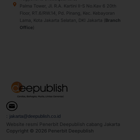
a
k
n
Palma Tower, Jl. R.A. Kartini II-S No.Kav 6 20th
m
Floor, RT.6/RW.14, Pd. Pinang, Kec. Kebayoran
Lama, Kota Jakarta Selatan, DKI Jakarta (
Branch
Office
)
: jakarta@deepublish.co.id
Website resmi Penerbit Deepublish cabang Jakarta
Copyright © 2026 Penerbit Deepublish