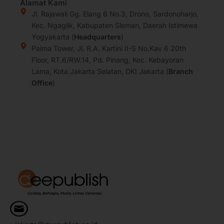
t
e
k
e
Alamat Kami
a
b
e
a
Jl. Rajawali Gg. Elang 6 No.3, Drono, Sardonoharjo,
g
o
d
d
Kec. Ngaglik, Kabupaten Sleman, Daerah Istimewa
r
o
i
s
Yogyakarta (
Headquarters
)
a
k
n
Palma Tower, Jl. R.A. Kartini II-S No.Kav 6 20th
m
Floor, RT.6/RW.14, Pd. Pinang, Kec. Kebayoran
Lama, Kota Jakarta Selatan, DKI Jakarta (
Branch
Office
)