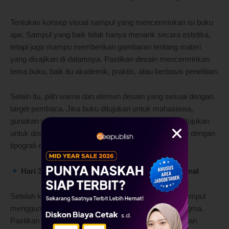
Tentukan konsep visual sampul yang mencerminkan isi buku
ajar. Sampul yang baik tidak hanya menarik secara estetika,
tetapi juga mampu memberikan gambaran tentang materi
yang disajikan di dalamnya. Pastikan desain mencerminkan
tema buku, baik itu akademik, praktis, atau berbasis penelitian.
Selain itu, pilih warna dan elemen desain yang sesuai dengan
target pembaca. Jika buku ditujukan untuk mahasiswa,
gunakan warna yang modern dan profesional. Jika ditujukan
untuk dosen atau akademisi, desain yang lebih formal dengan
tipografi elegan bisa menjadi pilihan.
Hari 38-39: Mendesain Sampul Secara Profesional
Setelah konsep ditentukan, mulailah proses desain sampul
menggunakan alat seperti Canva, Photoshop, atau Figma.
Pastikan elemen desain seperti judul, nama penulis, dan