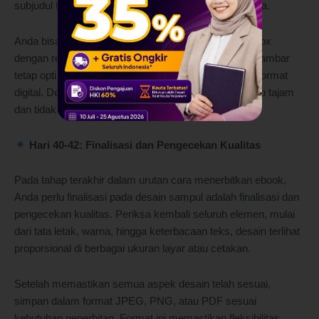
subjudul tersusun rapi dengan font yang mudah dibaca.
Anda bisa menggunakan ukuran standar 1600×2400 px
dengan resolusi 300 dpi untuk memastikan kualitas gambar
tetap optimal saat dicetak maupun digunakan dalam format
digital. Dengan resolusi yang tinggi, sampul akan tetap tajam
dan tidak pecah saat diperbesar.
Hari 40-42: Finalisasi dan Pengecekan Kualitas
Pada tahap terakhir dalam urutan cara menerbitkan ebook,
Anda perlu finalisasi pada desain sampul adalah finalisasi dan
pengecekan kualitas. Periksa kembali seluruh elemen, mulai
dari tata letak, warna, hingga keterbacaan teks, desain terlihat
proporsional di berbagai ukuran layar atau cetakan.
Setelah memastikan semua aspek desain telah sesuai,
simpan dalam format JPEG, PNG, atau PDF sesuai
kebutuhan penerbitan. Format ini memastikan fleksibilitas