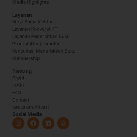
Media Highlights
Layanan
Kerja Sama Institusi
Layanan Konversi KTI
Layanan Penerbitkan Buku
ProgramDeepromoter
Konsultasi Menerbitkan Buku
Membership
Tentang
Profil
IKAPI
FAQ
Contact
Kebijakan Privasi
Sosial Media
I
F
L
T
n
a
i
h
s
c
n
r