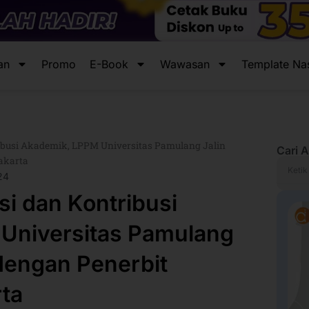
an
Promo
E-Book
Wawasan
Template Na
ibusi Akademik, LPPM Universitas Pamulang Jalin
Cari A
Jakarta
Search
24
si dan Kontribusi
Universitas Pamulang
 dengan Penerbit
rta