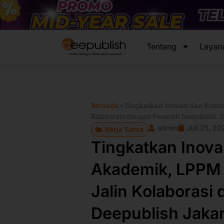
Lewati
ke
konten
Tentang
Layan
Beranda
»
Tingkatkan Inovasi dan Kontr
Kolaborasi dengan Penerbit Deepublish 
admin
Juli 25, 20
Kerja Sama
Tingkatkan Inova
Akademik, LPPM 
Jalin Kolaborasi
Deepublish Jaka