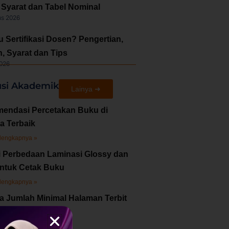
Syarat dan Tabel Nominal
us 2026
u Sertifikasi Dosen? Pengertian,
, Syarat dan Tips
2026
usi Akademik
Lainya ➜
endasi Percetakan Buku di
a Terbaik
lengkapnya »
i Perbedaan Laminasi Glossy dan
untuk Cetak Buku
lengkapnya »
a Jumlah Minimal Halaman Terbit
di Penerbit?
lengkapnya »