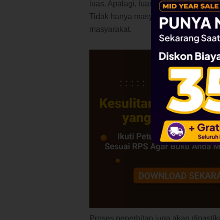
luas. Apalagi, luaran dalam bentuk b
Tidak hanya masyarakat ilmiah, akan t
masyarakat.
Proses penerbitan juga akan dipasti