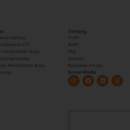
an
Tentang
ama Institusi
Profil
n Konversi KTI
IKAPI
n Penerbitkan Buku
FAQ
amDeepromoter
Contact
tasi Menerbitkan Buku
Kebijakan Privasi
Sosial Media
rship
I
F
L
T
n
a
i
h
s
c
n
r
t
e
k
e
a
b
e
a
g
o
d
d
r
o
i
s
a
k
n
m