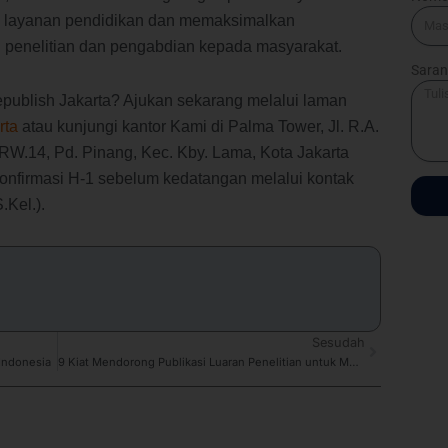
s layanan pendidikan dan memaksimalkan
 penelitian dan pengabdian kepada masyarakat.
Saran
epublish Jakarta? Ajukan sekarang melalui laman
rta
atau kunjungi kantor Kami di Palma Tower, Jl. R.A.
6/RW.14, Pd. Pinang, Kec. Kby. Lama, Kota Jakarta
onfirmasi H-1 sebelum kedatangan melalui kontak
.Kel.).
Next
Sesudah
 Indonesia
9 Kiat Mendorong Publikasi Luaran Penelitian untuk Meningkatkan Akreditasi Perguruan Tinggi