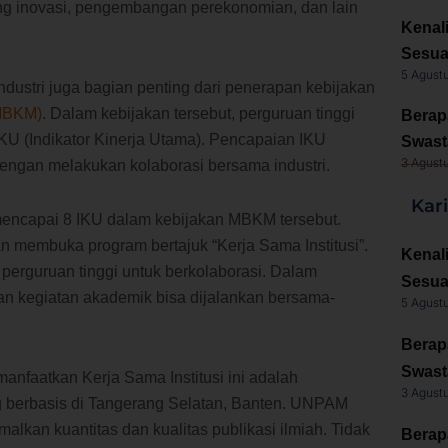
g inovasi, pengembangan perekonomian, dan lain
Kenal
Sesua
5 Agust
ndustri juga bagian penting dari penerapan kebijakan
(MBKM)
. Dalam kebijakan tersebut, perguruan tinggi
Berap
IKU (Indikator Kinerja Utama). Pencapaian IKU
Swast
3 Agust
engan melakukan kolaborasi bersama industri.
Kar
mencapai 8 IKU dalam kebijakan MBKM tersebut.
 membuka program bertajuk “Kerja Sama Institusi”.
Kenal
perguruan tinggi untuk berkolaborasi. Dalam
Sesua
dan kegiatan akademik bisa dijalankan bersama-
5 Agust
Berap
Swast
anfaatkan Kerja Sama Institusi ini adalah
3 Agust
 berbasis di Tangerang Selatan, Banten. UNPAM
alkan kuantitas dan kualitas publikasi ilmiah. Tidak
Berap