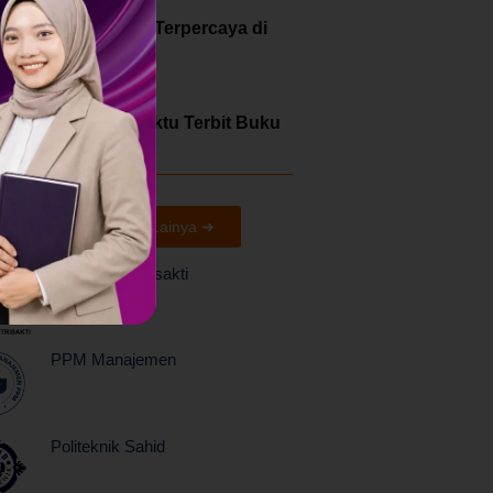
Cetak Buku Dosen Terpercaya di
ah Jakarta
lengkapnya »
a Lama Proses Waktu Terbit Buku
SBN?
lengkapnya »
aborasi Kami
Lainya ➜
Universitas Trisakti
PPM Manajemen
Politeknik Sahid