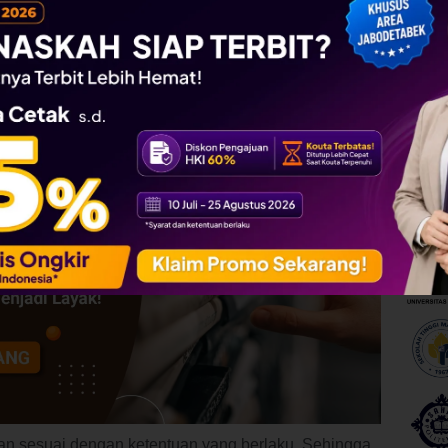
uku mendukung target pembaca yang lebih luas lagi.
Jasa 
etapi juga bisa dibaca oleh seluruh lapisan
Wilay
Baca Se
Berap
Ber-I
Baca Se
Kol
kan sesuai dengan ketentuan yang berlaku. Sehingga