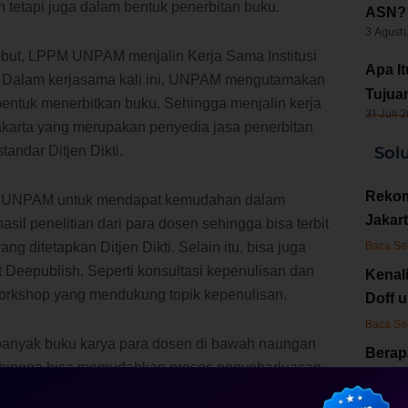
n tetapi juga dalam bentuk penerbitan buku.
ASN? 
3 Agust
ebut, LPPM UNPAM menjalin Kerja Sama Institusi
Apa It
. Dalam kerjasama kali ini, UNPAM mengutamakan
Tujuan
bentuk menerbitkan buku. Sehingga menjalin kerja
31 Juli 
karta yang merupakan penyedia jasa penerbitan
tandar Ditjen Dikti.
Sol
Rekom
ng UNPAM untuk mendapat kemudahan dalam
Jakart
asil penelitian dari para dosen sehingga bisa terbit
 ditetapkan Ditjen Dikti. Selain itu, bisa juga
Baca Se
 Deepublish. Seperti konsultasi kepenulisan dan
Kenal
rkshop yang mendukung topik kepenulisan.
Doff 
Baca Se
 banyak buku karya para dosen di bawah naungan
Berap
Sehingga bisa memudahkan proses penyebarluasan
Buku 
iakses dan dimanfaatkan langsung oleh masyarakat
Baca Se