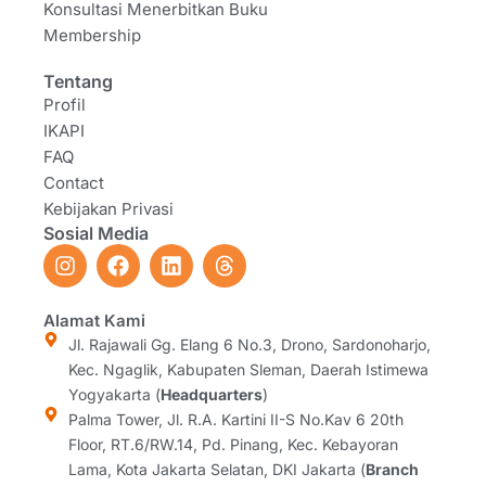
Konsultasi Menerbitkan Buku
Membership
Tentang
Profil
IKAPI
FAQ
Contact
Kebijakan Privasi
Sosial Media
I
F
L
T
n
a
i
h
s
c
n
r
t
e
k
e
Alamat Kami
a
b
e
a
Jl. Rajawali Gg. Elang 6 No.3, Drono, Sardonoharjo,
g
o
d
d
Kec. Ngaglik, Kabupaten Sleman, Daerah Istimewa
r
o
i
s
Yogyakarta (
Headquarters
)
a
k
n
Palma Tower, Jl. R.A. Kartini II-S No.Kav 6 20th
m
Floor, RT.6/RW.14, Pd. Pinang, Kec. Kebayoran
Lama, Kota Jakarta Selatan, DKI Jakarta (
Branch