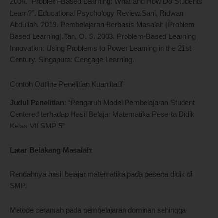
2004. “Problem-Based Learning: What and How Do Students
Learn?”. Educational Psychology Review.Sani, Ridwan
Abdullah. 2019. Pembelajaran Berbasis Masalah (Problem
Based Learning).Tan, O. S. 2003. Problem-Based Learning
Innovation: Using Problems to Power Learning in the 21st
Century. Singapura: Cengage Learning.
Contoh Outline Penelitian Kuantitatif
Judul Penelitian
: “Pengaruh Model Pembelajaran Student
Centered terhadap Hasil Belajar Matematika Peserta Didik
Kelas VII SMP 5”
Latar Belakang Masalah
:
Rendahnya hasil belajar matematika pada peserta didik di
SMP.
Metode ceramah pada pembelajaran dominan sehingga