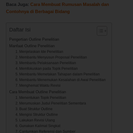
Baca Juga:
Cara Membuat Rumusan Masalah dan
Contohnya di Berbagai Bidang
Daftar Isi
Pengertian Outline Penelitian
Manfaat Outline Penelitian
1. Menjelaskan Ide Penelitian
2. Membantu Menyusun Proposal Penelitian
3. Membantu Pelaksanaan Penelitian
4. Memfokuskan pada Topik Penelitian
5. Membantu Memetakan Tahapan dalam Penelitian
6. Membantu Menemukan Kesalahan di Awal Penelitian
7. Menghemat Waktu Revisi
Cara Membuat Outline Penelitian
1. Menentukan Topik Penelitian
2. Merumuskan Judul Penelitian Sementara
3. Buat Struktur Outline
4. Mengisi Struktur Outline
5. Lakukan Revisi Ulang
6. Gunakan Kalimat Singkat
7. Cantumkan Referensi dan Sumber