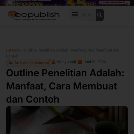
Lewati
ke
Search
konten
Beranda
»
Outline Penelitian Adalah: Manfaat, Cara Membuat dan
Contoh
Wahyu Adji
Juni 21, 2026
Artikel Ilmiah/Jurnal
Outline Penelitian Adalah:
Manfaat, Cara Membuat
dan Contoh