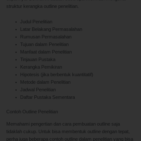
struktur kerangka outline penelitian.
Judul Penelitian
Latar Belakang Permasalahan
Rumusan Permasalahan
Tujuan dalam Penelitian
Manfaat dalam Penelitian
Tinjauan Pustaka
Kerangka Pemikiran
Hipotesis (jika berbentuk kuantitatif)
Metode dalam Penelitian
Jadwal Penelitian
Daftar Pustaka Sementara
Contoh Outline Penelitian
Memahami pengertian dan cara pembuatan outline saja
tidaklah cukup. Untuk bisa membentuk outline dengan tepat,
perha juga beberapa contoh outline dalam penelitian yang bisa