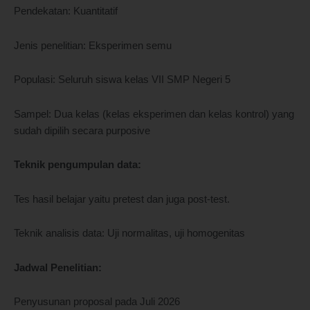
Pendekatan: Kuantitatif
Jenis penelitian: Eksperimen semu
Populasi: Seluruh siswa kelas VII SMP Negeri 5
Sampel: Dua kelas (kelas eksperimen dan kelas kontrol) yang
sudah dipilih secara purposive
Teknik pengumpulan data:
Tes hasil belajar yaitu pretest dan juga post-test.
Teknik analisis data: Uji normalitas, uji homogenitas
Jadwal Penelitian:
Penyusunan proposal pada Juli 2026