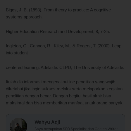
Biggs, J. B. (1993). From theory to practice: A cognitive
systems approach.
Higher Education Research and Development, 8, 7-25.
Ingleton, C., Cannon, R., Kiley, M., & Rogers, T. (2000). Leap
into student
centered learning. Adelaide: CLPD, The University of Adelaide.
Itulah dia informasi mengenai outline penelitian yang wajib
diketahui jika ingin sukses melaks serta melaporkan kegiatan
penelitian dengan benar. Dengan begitu, hasil akhir bisa
maksimal dan bisa memberikan manfaat untuk orang banyak.
Wahyu Adji
Saya merupakan SEO Specialist dan Conten Writer