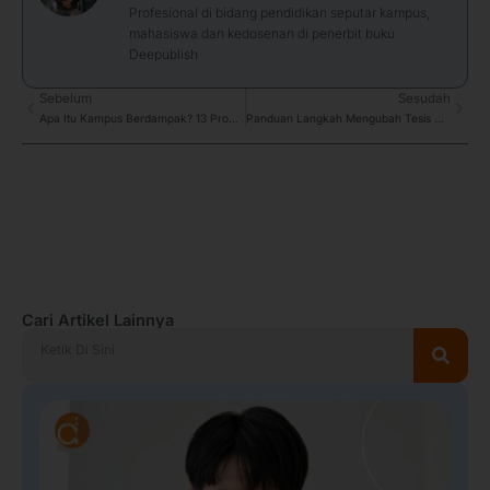
Profesional di bidang pendidikan seputar kampus,
mahasiswa dan kedosenan di penerbit buku
Deepublish
Prev
Sebelum
Sesudah
Next
Apa Itu Kampus Berdampak? 13 Program dan Cara Implementasi
Panduan Langkah Mengubah Tesis Menjadi Buku Berkualitas
Cari Artikel Lainnya
Search