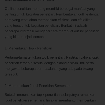
Outline penelitian memang memiliki berbagai manfaat yang
penting untuk kegiatan penelitian. Pembentukan outline dengan
cara yang tepat akan memberikan efisiensi dan efektifitas
yang tepat untuk kegiatan penelitian. Berikut ini adalah
beberapa informasi mengenai cara membuat outline penelitian
yang bisa menjadi contoh.
1. Menentukan Topik Penelitian
Pertama-tama tentukan topik penelitian. Pastikan bahwa topik
penelitian tersebut sesuai dengan bidang disiplin ilmu serta
menjawab beberapa permasalahan yang ada pada bidang
tersebut.
2. Merumuskan Judul Penelitian Sementara
Setelah menentukan topik penelitian, selanjutnya rumuskan
judul penelitian sementara. Ini akan membantu memberikan