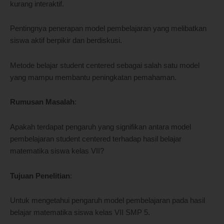
kurang interaktif.
Pentingnya penerapan model pembelajaran yang melibatkan
siswa aktif berpikir dan berdiskusi.
Metode belajar student centered sebagai salah satu model
yang mampu membantu peningkatan pemahaman.
Rumusan Masalah
:
Apakah terdapat pengaruh yang signifikan antara model
pembelajaran student centered terhadap hasil belajar
matematika siswa kelas VII?
Tujuan Penelitian
:
Untuk mengetahui pengaruh model pembelajaran pada hasil
belajar matematika siswa kelas VII SMP 5.