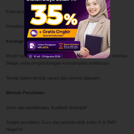
Keterampilan kerjasama dalam konteks pendidikan
Penelitian-penelitian terdahulu yang relevan
Kerangka Pemikiran:
Model hubungan antara strategi pembelajaran dengan aktivitas
belajar serta pengembangan keterampilan kolaborasi.
Tersaji dalam bentuk narasi dan skema diagram.
Metode Penelitian:
Jenis dan pendekatan: Kualitatif deskriptif
Subjek penelitian: Guru dan peserta didik kelas 8 di SMP
Negeri 6