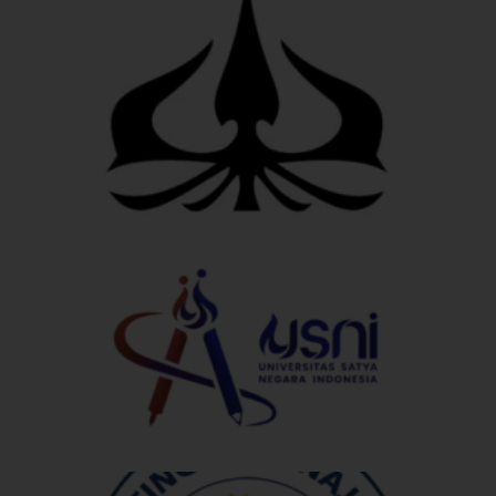
U
T
U
S
N
I