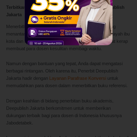
Terbitkan Buku Referensi bersama Penerbit Deepublish
Jakarta
Menerbitkan buku referensi dapat menjadi proses yang
menantang, khususnya bagi dosen yang berada di wilayah ibu
kota dan sekitarnya. Aktivitas dan mobilitas yang padat kerap
membuat para dosen kesulitan membagi waktu.
Namun dengan bantuan yang tepat, Anda dapat mengatasi
berbagai rintangan. Oleh karena itu, Penerbit Deepublish
Jakarta hadir dengan
Layanan Parafrase Konversi
untuk
memudahkan para dosen dalam menerbitkan buku referensi.
Dengan keahlian di bidang penerbitan buku akademis,
Deepublish Jakarta berkomitmen untuk memberikan
dukungan terbaik bagi para dosen di Indonesia khususnya
Jabodetabek.