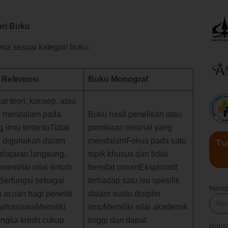
ori Buku
ria sesuai kategori buku:
 Referensi
Buku Monograf
t teori, konsep, atau
n mendalam pada
Buku hasil penelitian atau
g ilmu tertentuTidak
pemikiran orisinal yang
u digunakan dalam
mendalamFokus pada satu
Tu
lajaran langsung,
topik khusus dan tidak
 memiliki nilai ilmiah
bersifat umumEksploratif
iBerfungsi sebagai
terhadap satu isu spesifik
Nam
 acuan bagi peneliti
dalam suatu disiplin
ahasiswaMemiliki
ilmuMemiliki nilai akademik
angka kredit cukup
tinggi dan dapat
Nomo