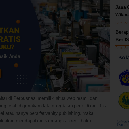
Jasa 
Wilay
Baca Se
Berap
Ber-I
Baca Se
Kol
ftar di Perpusnas, memiliki situs web resmi, dan
ang telah digunakan dalam kegiatan pendidikan. Jika
bal atau hanya bersifat vanity publishing, maka
ak akan mendapatkan skor angka kredit buku