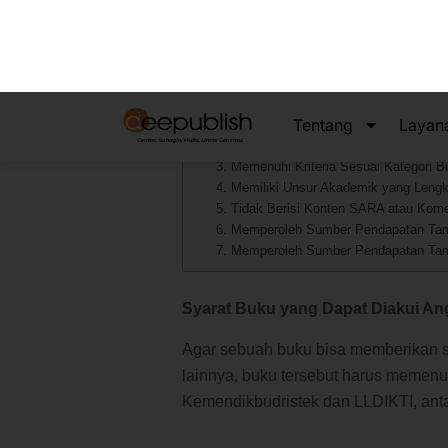
dan monograf.
Daftar Isi
Syarat Buku yang Dapat Diakui Angka Kr
1. Memiliki ISBN
2. Diterbitkan oleh Penerbit yang Kredib
3. Memenuhi Kriteria Sesuai Kategori B
4. Memiliki Unsur Akademik yang Leng
5. Tidak Berisi Konten SARA atau Kome
6. Memperoleh Sumber Pendapatan Ta
7. Memperoleh Sumber Pendapatan Ta
Syarat Buku yang Dapat Diakui An
Agar sebuah buku bisa memberikan sko
lainnya, buku tersebut harus memenuh
Kemendikbudristek dan LLDIKTI, anta