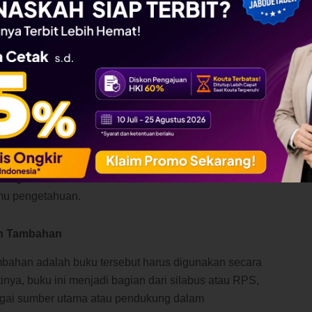
an sistematika penulisan membuat buku mudah dipahami
mik.
Komersial
Agama, Ras, dan Antar golongan) atau konten
em angka kredit. Isi buku harus bersifat netral, ilmiah,
pun ajakan promosi produk tertentu.
is buku, baik buku ajar, buku referensi, maupun
ntegritas akademik serta memastikan buku benar-
lmu pengetahuan.
an Tambahan
ambahan adalah buku tersebut harus digunakan secara
inya, buku ini menjadi bagian dari silabus atau RPS,
gai sumber utama atau pendukung dalam