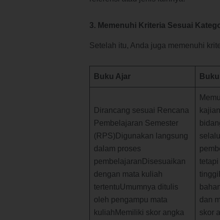
3. Memenuhi Kriteria Sesuai Kateg
Setelah itu, Anda juga memenuhi krite
Buku Ajar
Buku
Memua
Dirancang sesuai Rencana
kajia
Pembelajaran Semester
bidan
(RPS)Digunakan langsung
selal
dalam proses
pembe
pembelajaranDisesuaikan
tetapi
dengan mata kuliah
tingg
tertentuUmumnya ditulis
bahan
oleh pengampu mata
dan m
kuliahMemiliki skor angka
skor 