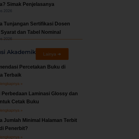
a? Simak Penjelasanya
us 2026
a Tunjangan Sertifikasi Dosen
Syarat dan Tabel Nominal
us 2026
usi Akademik
Lainya ➜
endasi Percetakan Buku di
a Terbaik
lengkapnya »
i Perbedaan Laminasi Glossy dan
untuk Cetak Buku
lengkapnya »
a Jumlah Minimal Halaman Terbit
di Penerbit?
lengkapnya »