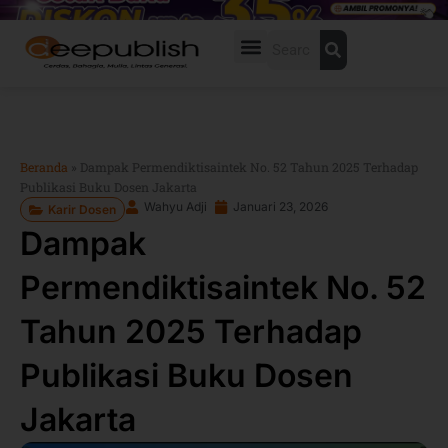
Lewati
ke
Search
konten
Beranda
»
Dampak Permendiktisaintek No. 52 Tahun 2025 Terhadap
Publikasi Buku Dosen Jakarta
Wahyu Adji
Januari 23, 2026
Karir Dosen
Dampak
Permendiktisaintek No. 52
Tahun 2025 Terhadap
Publikasi Buku Dosen
Jakarta