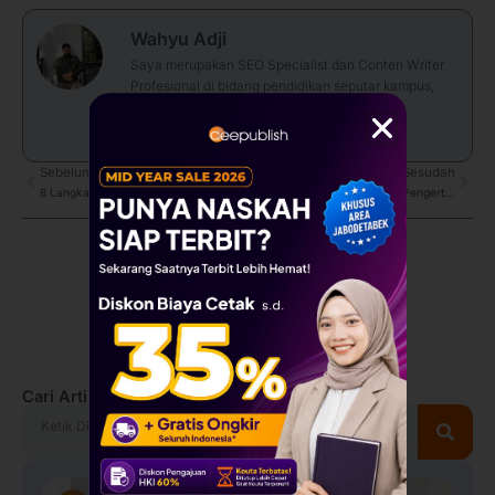
Wahyu Adji
Saya merupakan SEO Specialist dan Conten Writer
Profesional di bidang pendidikan seputar kampus,
mahasiswa dan kedosenan di penerbit buku
Deepublish
Prev
Sebelum
Sesudah
Next
8 Langkah Roadmap Riset Praktis untuk Dosen Jakarta
Apa Itu Academic Branding? Pengertian, Tujuan, dan Manfaat
Cari Artikel Lainnya
Search