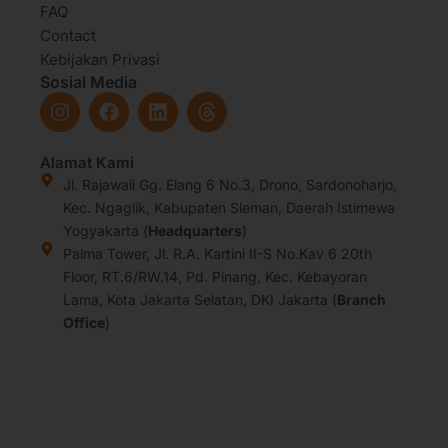
FAQ
Contact
Kebijakan Privasi
Sosial Media
I
F
L
T
n
a
i
h
s
c
n
r
t
e
k
e
Alamat Kami
a
b
e
a
Jl. Rajawali Gg. Elang 6 No.3, Drono, Sardonoharjo,
g
o
d
d
Kec. Ngaglik, Kabupaten Sleman, Daerah Istimewa
r
o
i
s
Yogyakarta (
Headquarters
)
a
k
n
Palma Tower, Jl. R.A. Kartini II-S No.Kav 6 20th
m
Floor, RT.6/RW.14, Pd. Pinang, Kec. Kebayoran
Lama, Kota Jakarta Selatan, DKI Jakarta (
Branch
Office
)