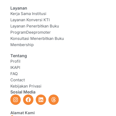
Layanan
Kerja Sama Institusi
Layanan Konversi KTI
Layanan Penerbitkan Buku
ProgramDeepromoter
Konsultasi Menerbitkan Buku
Membership
Tentang
Profil
IKAPI
FAQ
Contact
Kebijakan Privasi
Sosial Media
I
F
L
T
n
a
i
h
s
c
n
r
t
e
k
e
Alamat Kami