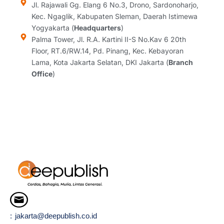
a
b
e
a
Jl. Rajawali Gg. Elang 6 No.3, Drono, Sardonoharjo,
g
o
d
d
Kec. Ngaglik, Kabupaten Sleman, Daerah Istimewa
r
o
i
s
Yogyakarta (
Headquarters
)
a
k
n
Palma Tower, Jl. R.A. Kartini II-S No.Kav 6 20th
m
Floor, RT.6/RW.14, Pd. Pinang, Kec. Kebayoran
Lama, Kota Jakarta Selatan, DKI Jakarta (
Branch
Office
)
: jakarta@deepublish.co.id