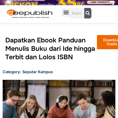
Lewati
ke
Search
konten
Dapatkan Ebook Panduan
Downlo
Gratis
Menulis Buku dari Ide hingga
Terbit dan Lolos ISBN
Category: Seputar Kampus
Page
Page
Page
Page
Page