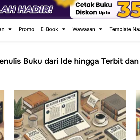
an
Promo
E-Book
Wawasan
Template Na
ulis Buku dari Ide hingga Terbit dan
Page
Page
Page