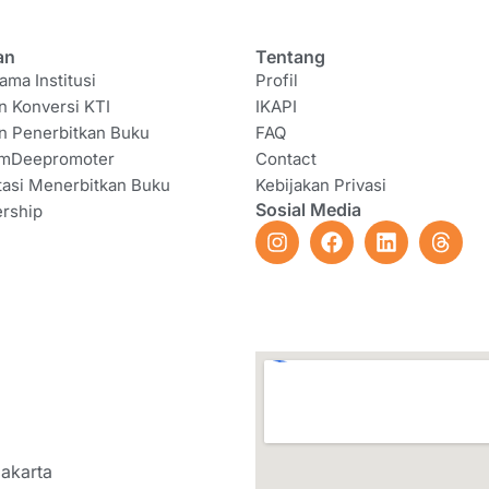
an
Tentang
ama Institusi
Profil
n Konversi KTI
IKAPI
n Penerbitkan Buku
FAQ
amDeepromoter
Contact
tasi Menerbitkan Buku
Kebijakan Privasi
Sosial Media
rship
I
F
L
T
n
a
i
h
s
c
n
r
t
e
k
e
a
b
e
a
g
o
d
d
r
o
i
s
a
k
n
m
akarta