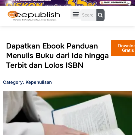
Lewati
ke
Search
konten
Dapatkan Ebook Panduan
Downlo
Gratis
Menulis Buku dari Ide hingga
Terbit dan Lolos ISBN
Category: Kepenulisan
Page
Page
Page
Page
Page