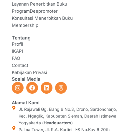
Layanan Penerbitkan Buku
ProgramDeepromoter
Konsultasi Menerbitkan Buku
Membership
Tentang
Profil
IKAPI
FAQ
Contact
Kebijakan Privasi
Sosial Media
I
F
L
T
n
a
i
h
s
c
n
r
t
e
k
e
Alamat Kami
a
b
e
a
Jl. Rajawali Gg. Elang 6 No.3, Drono, Sardonoharjo,
g
o
d
d
Kec. Ngaglik, Kabupaten Sleman, Daerah Istimewa
r
o
i
s
Yogyakarta (
Headquarters
)
a
k
n
Palma Tower, Jl. R.A. Kartini II-S No.Kav 6 20th
m