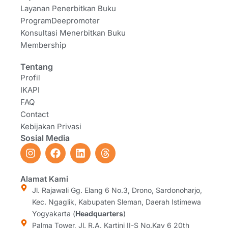
Layanan Penerbitkan Buku
ProgramDeepromoter
Konsultasi Menerbitkan Buku
Membership
Tentang
Profil
IKAPI
FAQ
Contact
Kebijakan Privasi
Sosial Media
I
F
L
T
n
a
i
h
s
c
n
r
t
e
k
e
Alamat Kami
a
b
e
a
Jl. Rajawali Gg. Elang 6 No.3, Drono, Sardonoharjo,
g
o
d
d
Kec. Ngaglik, Kabupaten Sleman, Daerah Istimewa
r
o
i
s
Yogyakarta (
Headquarters
)
a
k
n
Palma Tower, Jl. R.A. Kartini II-S No.Kav 6 20th