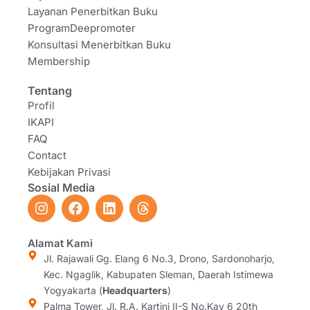
Layanan Penerbitkan Buku
ProgramDeepromoter
Konsultasi Menerbitkan Buku
Membership
Tentang
Profil
IKAPI
FAQ
Contact
Kebijakan Privasi
Sosial Media
I
F
L
T
n
a
i
h
s
c
n
r
t
e
k
e
Alamat Kami
a
b
e
a
Jl. Rajawali Gg. Elang 6 No.3, Drono, Sardonoharjo,
g
o
d
d
Kec. Ngaglik, Kabupaten Sleman, Daerah Istimewa
r
o
i
s
Yogyakarta (
Headquarters
)
a
k
n
Palma Tower, Jl. R.A. Kartini II-S No.Kav 6 20th