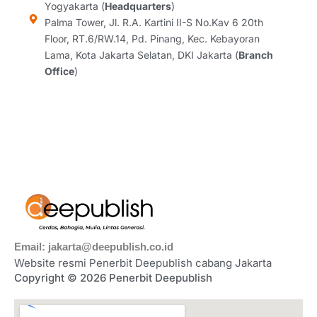
Yogyakarta (
Headquarters
)
a
k
n
Palma Tower, Jl. R.A. Kartini II-S No.Kav 6 20th
m
Floor, RT.6/RW.14, Pd. Pinang, Kec. Kebayoran
Lama, Kota Jakarta Selatan, DKI Jakarta (
Branch
Office
)
Email: jakarta@deepublish.co.id
Website resmi Penerbit Deepublish cabang Jakarta
Copyright © 2026 Penerbit Deepublish