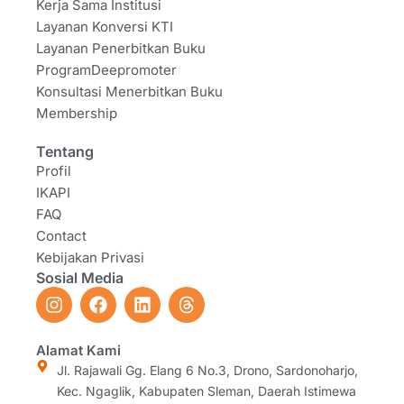
Kerja Sama Institusi
Layanan Konversi KTI
Layanan Penerbitkan Buku
ProgramDeepromoter
Konsultasi Menerbitkan Buku
Membership
Tentang
Profil
IKAPI
FAQ
Contact
Kebijakan Privasi
Sosial Media
I
F
L
T
n
a
i
h
s
c
n
r
t
e
k
e
Alamat Kami
a
b
e
a
Jl. Rajawali Gg. Elang 6 No.3, Drono, Sardonoharjo,
g
o
d
d
Kec. Ngaglik, Kabupaten Sleman, Daerah Istimewa
r
o
i
s