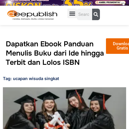
Lewati
ke
Search
konten
Dapatkan Ebook Panduan
Downlo
Gratis
Menulis Buku dari Ide hingga
Terbit dan Lolos ISBN
Tag: ucapan wisuda singkat