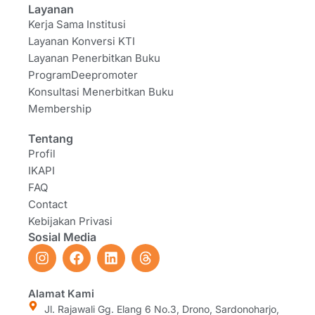
Layanan
Kerja Sama Institusi
Layanan Konversi KTI
Layanan Penerbitkan Buku
ProgramDeepromoter
Konsultasi Menerbitkan Buku
Membership
Tentang
Profil
IKAPI
FAQ
Contact
Kebijakan Privasi
Sosial Media
I
F
L
T
n
a
i
h
s
c
n
r
t
e
k
e
Alamat Kami
a
b
e
a
Jl. Rajawali Gg. Elang 6 No.3, Drono, Sardonoharjo,