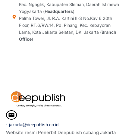
g
o
d
d
Kec. Ngaglik, Kabupaten Sleman, Daerah Istimewa
r
o
i
s
Yogyakarta (
Headquarters
)
a
k
n
Palma Tower, Jl. R.A. Kartini II-S No.Kav 6 20th
m
Floor, RT.6/RW.14, Pd. Pinang, Kec. Kebayoran
Lama, Kota Jakarta Selatan, DKI Jakarta (
Branch
Office
)
: jakarta@deepublish.co.id
Website resmi Penerbit Deepublish cabang Jakarta