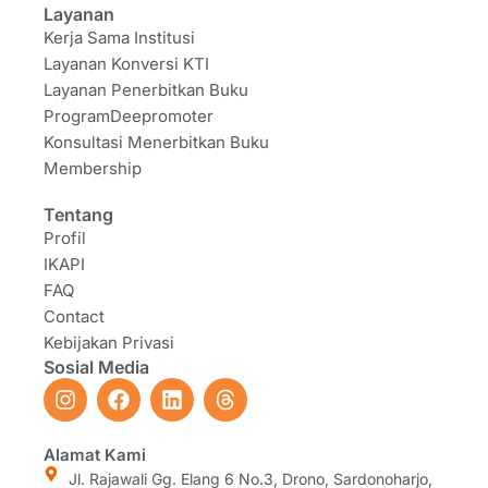
Layanan
Kerja Sama Institusi
Layanan Konversi KTI
Layanan Penerbitkan Buku
ProgramDeepromoter
Konsultasi Menerbitkan Buku
Membership
Tentang
Profil
IKAPI
FAQ
Contact
Kebijakan Privasi
Sosial Media
I
F
L
T
n
a
i
h
s
c
n
r
t
e
k
e
Alamat Kami
a
b
e
a
Jl. Rajawali Gg. Elang 6 No.3, Drono, Sardonoharjo,