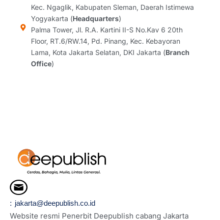
g
o
d
d
Kec. Ngaglik, Kabupaten Sleman, Daerah Istimewa
r
o
i
s
Yogyakarta (
Headquarters
)
a
k
n
Palma Tower, Jl. R.A. Kartini II-S No.Kav 6 20th
m
Floor, RT.6/RW.14, Pd. Pinang, Kec. Kebayoran
Lama, Kota Jakarta Selatan, DKI Jakarta (
Branch
Office
)
: jakarta@deepublish.co.id
Website resmi Penerbit Deepublish cabang Jakarta