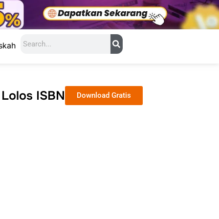
Search
skah
 Lolos ISBN
Download Gratis