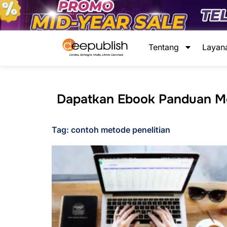
Lewati
ke
konten
Tentang
Layan
Dapatkan Ebook Panduan Men
Tag: contoh metode penelitian