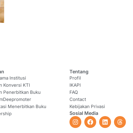
an
Tentang
ama Institusi
Profil
n Konversi KTI
IKAPI
n Penerbitkan Buku
FAQ
amDeepromoter
Contact
tasi Menerbitkan Buku
Kebijakan Privasi
Sosial Media
rship
I
F
L
T
n
a
i
h
s
c
n
r