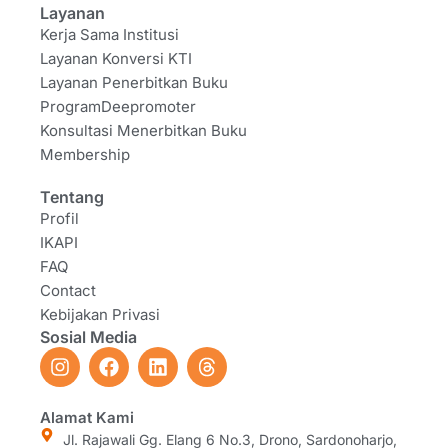
Layanan
Kerja Sama Institusi
Layanan Konversi KTI
Layanan Penerbitkan Buku
ProgramDeepromoter
Konsultasi Menerbitkan Buku
Membership
Tentang
Profil
IKAPI
FAQ
Contact
Kebijakan Privasi
Sosial Media
I
F
L
T
n
a
i
h
s
c
n
r
t
e
k
e
Alamat Kami
a
b
e
a
Jl. Rajawali Gg. Elang 6 No.3, Drono, Sardonoharjo,