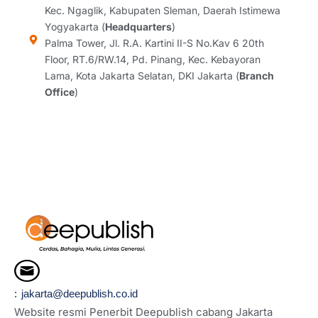
g
o
d
d
Kec. Ngaglik, Kabupaten Sleman, Daerah Istimewa
r
o
i
s
Yogyakarta (
Headquarters
)
a
k
n
Palma Tower, Jl. R.A. Kartini II-S No.Kav 6 20th
m
Floor, RT.6/RW.14, Pd. Pinang, Kec. Kebayoran
Lama, Kota Jakarta Selatan, DKI Jakarta (
Branch
Office
)
: jakarta@deepublish.co.id
Website resmi Penerbit Deepublish cabang Jakarta