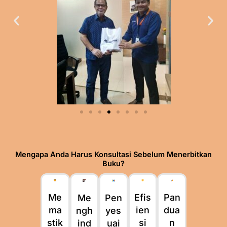
Mengapa Anda Harus Konsultasi Sebelum Menerbitkan
Buku?
Efis
Pan
Me
Me
Pen
ien
dua
ma
ngh
yes
si
n
stik
ind
uai