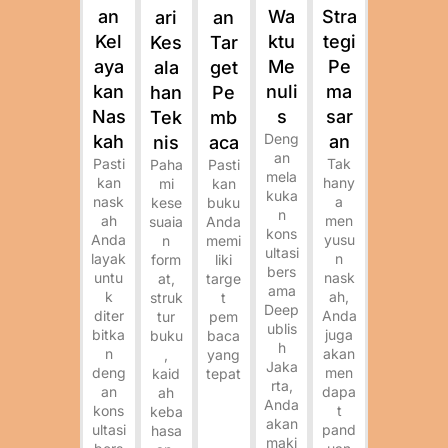
Wa
Stra
an
ari
an
ktu
tegi
Kel
Kes
Tar
Me
Pe
aya
ala
get
nuli
ma
kan
han
Pe
s
sar
Nas
Tek
mb
Deng
an
kah
nis
aca
an
Tak
Pasti
Paha
Pasti
mela
hany
kan
mi
kan
kuka
a
nask
kese
buku
n
men
ah
suaia
Anda
kons
yusu
Anda
n
memi
ultasi
n
layak
form
liki
bers
nask
untu
at,
targe
ama
ah,
k
struk
t
Deep
Anda
diter
tur
pem
ublis
juga
bitka
buku
baca
h
akan
n
,
yang
Jaka
men
deng
kaid
tepat
rta,
dapa
an
ah
Anda
t
kons
keba
akan
pand
ultasi
hasa
maki