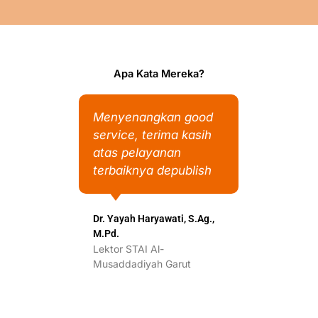
Apa Kata Mereka?
ang
Menyenangkan good
Pela
i.
service, terima kasih
baik 
erbit
atas pelayanan
r
terbaiknya depublish
Rinand
Penelit
lis
Dr. Yayah Haryawati, S.Ag.,
M.Pd.
Lektor STAI Al-
tera-
Musaddadiyah Garut