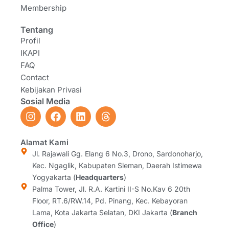
Membership
Tentang
Profil
IKAPI
FAQ
Contact
Kebijakan Privasi
Sosial Media
I
F
L
T
n
a
i
h
s
c
n
r
t
e
k
e
Alamat Kami
a
b
e
a
Jl. Rajawali Gg. Elang 6 No.3, Drono, Sardonoharjo,
g
o
d
d
Kec. Ngaglik, Kabupaten Sleman, Daerah Istimewa
r
o
i
s
Yogyakarta (
Headquarters
)
a
k
n
Palma Tower, Jl. R.A. Kartini II-S No.Kav 6 20th
m
Floor, RT.6/RW.14, Pd. Pinang, Kec. Kebayoran
Lama, Kota Jakarta Selatan, DKI Jakarta (
Branch
Office
)