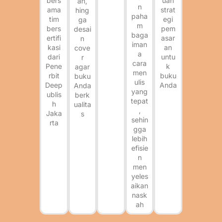
uan
bers
an,
n
strat
ama
hing
paha
egi
tim
ga
m
pem
bers
desai
baga
asar
ertifi
n
iman
an
kasi
cove
a
untu
dari
r
cara
k
Pene
agar
men
buku
rbit
buku
ulis
Anda
Deep
Anda
yang
ublis
berk
tepat
h
ualita
,
Jaka
s
sehin
rta
gga
lebih
efisie
n
men
yeles
aikan
nask
ah