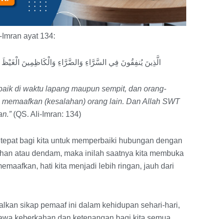
-Imran ayat 134:
الَّذِينَ يُنفِقُونَ فِي السَّرَّاءِ وَالضَّرَّاءِ وَالْكَاظِمِينَ الْغَيْظَ 
, baik di waktu lapang maupun sempit, dan orang-
memaafkan (kesalahan) orang lain. Dan Allah SWT
an.”
(QS. Ali-Imran: 134)
epat bagi kita untuk memperbaiki hubungan dengan
sihan atau dendam, maka inilah saatnya kita membuka
aafkan, hati kita menjadi lebih ringan, jauh dari
an sikap pemaaf ini dalam kehidupan sehari-hari,
wa keberkahan dan ketenangan bagi kita semua.