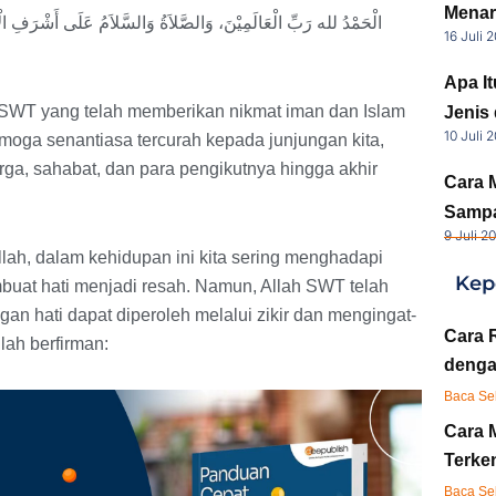
Menar
الْحَمْدُ لله رَبِّ الْعَالَمِيْنَ، وَالصَّلاَةُ وَالسَّلاَمُ عَلَى أَشْرَفِ الْأ
16 Juli 
Apa I
ah SWT yang telah memberikan nikmat iman dan Islam
Jenis
10 Juli 
moga senantiasa tercurah kepada junjungan kita,
a, sahabat, dan para pengikutnya hingga akhir
Cara 
Sampa
9 Juli 2
lah, dalam kehidupan ini kita sering menghadapi
Kep
buat hati menjadi resah. Namun, Allah SWT telah
n hati dapat diperoleh melalui zikir dan mengingat-
Cara 
lah berfirman:
denga
Baca Se
Cara 
Terken
Baca Se