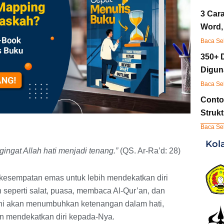
3 Cara
Word,
Baca Se
350+ 
Digun
Baca Se
Conto
Struk
Baca Se
Kol
ingat Allah hati menjadi tenang.”
(QS. Ar-Ra’d: 28)
i kesempatan emas untuk lebih mendekatkan diri
 seperti salat, puasa, membaca Al-Qur’an, dan
ni akan menumbuhkan ketenangan dalam hati,
an mendekatkan diri kepada-Nya.