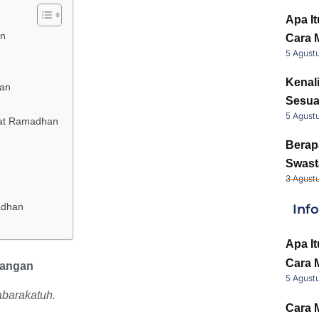
Apa It
an
Cara 
5 Agust
Kenal
han
Sesua
5 Agust
aat Ramadhan
Berap
Swast
3 Agust
adhan
Inf
Apa It
Cara 
nangan
5 Agust
barakatuh.
Cara 