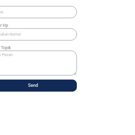
a
r Hp
 Topik
Send