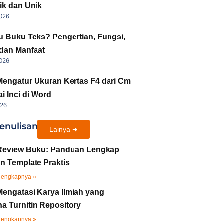
ik dan Unik
2026
tu Buku Teks? Pengertian, Fungsi,
 dan Manfaat
2026
Mengatur Ukuran Kertas F4 dari Cm
i Inci di Word
026
enulisan
Lainya ➜
Review Buku: Panduan Lengkap
n Template Praktis
lengkapnya »
Mengatasi Karya Ilmiah yang
a Turnitin Repository
lengkapnya »