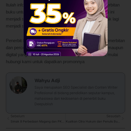
Itulah informasi secara lengkap mengenai harga menerbitan
buku untuk para penulis profesional. Dengan informasi ini
menjadi seorang penulis dengan karya profesional tidak lagi
menjadi suatu mimpi saja.
Penerbit Buku Deepublish Jakarta memiliki layanan penerbitan
dan percetakan buku berkualitas dalam bentuk cetak maupun
digital yang bisa anda pilih sesuai dengan kebutuhan, mulai
hubungi kami untuk dapatkan promonnya
Wahyu Adji
Saya merupakan SEO Specialist dan Conten Writer
Profesional di bidang pendidikan seputar kampus,
mahasiswa dan kedosenan di penerbit buku
Deepublish
Prev
Sebelum
Sesudah
Next
Simak 8 Perbedaan Magang dan PKL bagi Mahasiswa dan Tipsnya
Kuatkan Citra Hukum dan Penulis Buku Pendidikan, Dr. Susanto Berhasil Terbitkan 3 Buku Hukum