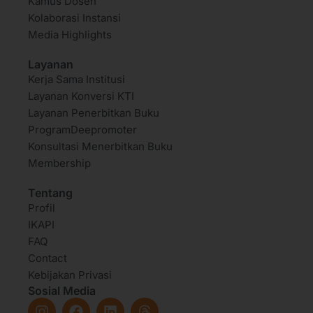
Kamus Dosen
Kolaborasi Instansi
Media Highlights
Layanan
Kerja Sama Institusi
Layanan Konversi KTI
Layanan Penerbitkan Buku
ProgramDeepromoter
Konsultasi Menerbitkan Buku
Membership
Tentang
Profil
IKAPI
FAQ
Contact
Kebijakan Privasi
Sosial Media
I
F
L
T