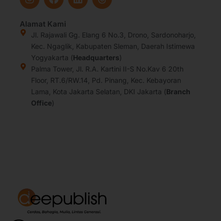
n
a
i
h
s
c
n
r
t
e
k
e
Alamat Kami
a
b
e
a
Jl. Rajawali Gg. Elang 6 No.3, Drono, Sardonoharjo,
g
o
d
d
Kec. Ngaglik, Kabupaten Sleman, Daerah Istimewa
r
o
i
s
Yogyakarta (
Headquarters
)
a
k
n
Palma Tower, Jl. R.A. Kartini II-S No.Kav 6 20th
m
Floor, RT.6/RW.14, Pd. Pinang, Kec. Kebayoran
Lama, Kota Jakarta Selatan, DKI Jakarta (
Branch
Office
)