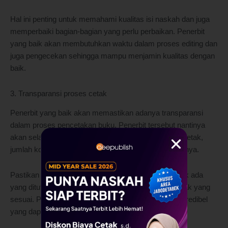
Hal ini penting untuk memahami kualitas isi naskah dan juga
memperbaiki bagian-bagian yang perlu perbaikan. Penerbit
yang baik akan membutuhkan waktu dalam proses editing dan
juga pengecekan sehingga mampu menjamin kualitas dengan
baik.
3. Transparansi proses cetak
Penerbit yang baik akan memastikan adanya transparansi
dalam proses pencetakan buku. Penerbit tersebut nantinya
akan selalu menginformasikan jumlah buku yang tercetak,
jumlah komisi penulis, jumlah royalti dan lain sebagainya.
Pastikan bahwa proses pencetakan hingga akhir tidak ada
yang ditutup-tutupi sehingga mampu mendapatkan hak yang
sesuai. Pastikan untuk mencari penerbit buku yang kredibel
yang dapat menjamin transparansi tersebut.