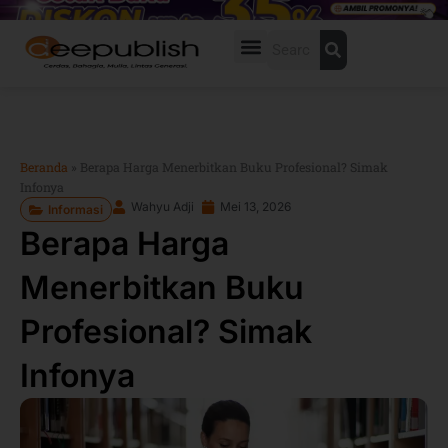
Lewati
ke
Search
konten
Beranda
»
Berapa Harga Menerbitkan Buku Profesional? Simak
Infonya
Wahyu Adji
Mei 13, 2026
Informasi
Berapa Harga
Menerbitkan Buku
Profesional? Simak
Infonya