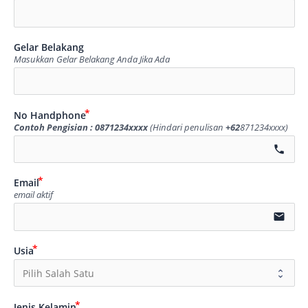
Gelar Belakang
Masukkan Gelar Belakang Anda Jika Ada
No Handphone
Contoh Pengisian : 0871234xxxx
(Hindari penulisan
+62
871234xxxx)
call
Email
email aktif
email
Usia
Jenis Kelamin