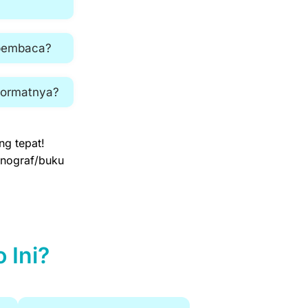
 pembaca?
 formatnya?
ng tepat!
onograf/buku
 Ini?