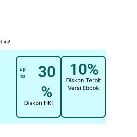
 ini!
10%
30
up
to
Diskon Terbit
%
Versi Ebook
Diskon HKI