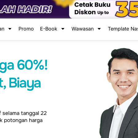
an
Promo
E-Book
Wawasan
Template Na
gga 60%!
t, Biaya
if selama tanggal 22
k potongan harga