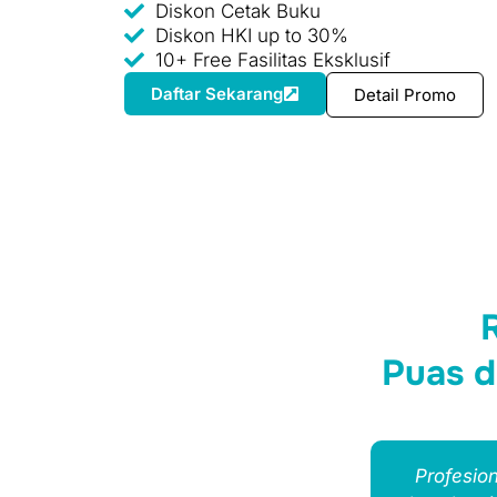
Diskon Cetak Buku
Diskon HKI up to 30%
10+ Free Fasilitas Eksklusif
Daftar Sekarang
Detail Promo
Puas d
g penerbit buku. Sudah tiga kali
Profesion