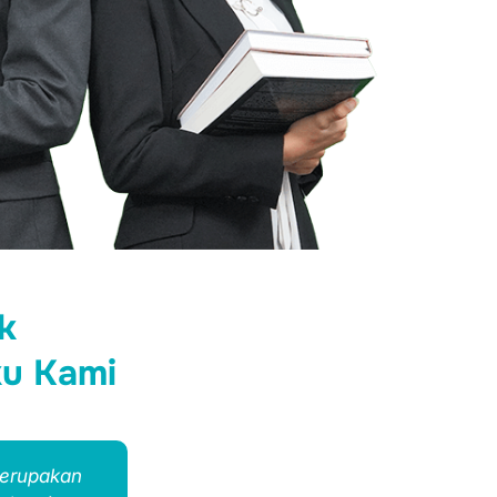
k
ku Kami
 merupakan
Pelayan