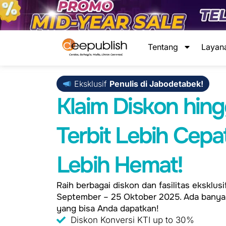
Lewati
ke
konten
Tentang
Layan
Eksklusif
Penulis di Jabodetabek!
Klaim Diskon hin
Terbit Lebih Cepa
Lebih Hemat!
Raih berbagai diskon dan fasilitas eksklus
September – 25 Oktober 2025. Ada banya
yang bisa Anda dapatkan!
Diskon Konversi KTI up to 30%