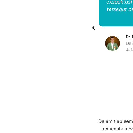
anannya ramah, proses publikasi
ekspektasi
i relatif terjangkau.
tersebut b
emasaran dan Etika Konsumen
Dr.
Dek
Jak
Dalam tiap seme
pemenuhan BK