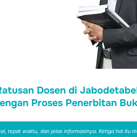
Ratusan Dosen di Jabodetabe
engan Proses Penerbitan Bu
al, tepat waktu, dan jelas informasinya. Ketiga hal itu