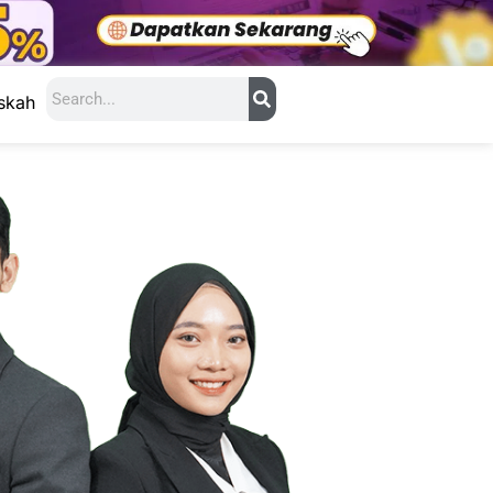
Search
skah