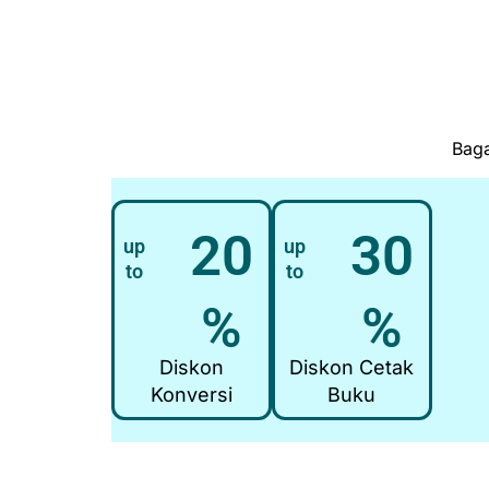
Baga
20
30
up
up
to
to
%
%
Diskon
Diskon Cetak
Konversi
Buku