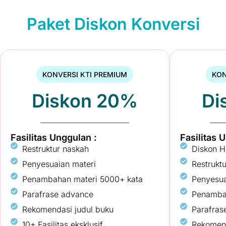
Paket Diskon Konversi
KONVERSI KTI PREMIUM
KON
Diskon 20%
Di
Fasilitas Unggulan :
Fasilitas 
Restruktur naskah
Diskon H
Penyesuaian materi
Restrukt
Penambahan materi 5000+ kata
Penyesua
Parafrase advance
Penambah
Rekomendasi judul buku
Parafras
10+ Fasilitas eksklusif
Rekomend