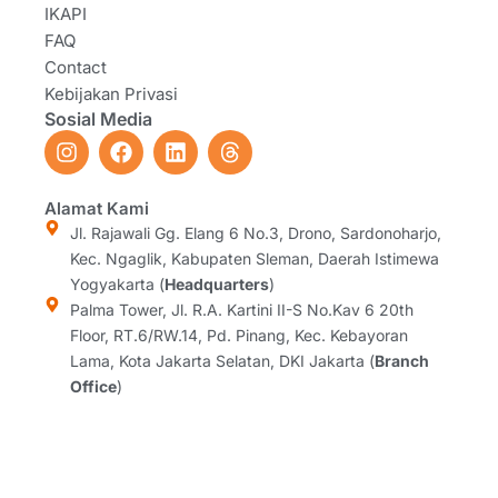
IKAPI
FAQ
Contact
Kebijakan Privasi
Sosial Media
I
F
L
T
n
a
i
h
s
c
n
r
t
e
k
e
Alamat Kami
a
b
e
a
Jl. Rajawali Gg. Elang 6 No.3, Drono, Sardonoharjo,
g
o
d
d
Kec. Ngaglik, Kabupaten Sleman, Daerah Istimewa
r
o
i
s
Yogyakarta (
Headquarters
)
a
k
n
Palma Tower, Jl. R.A. Kartini II-S No.Kav 6 20th
m
Floor, RT.6/RW.14, Pd. Pinang, Kec. Kebayoran
Lama, Kota Jakarta Selatan, DKI Jakarta (
Branch
Office
)