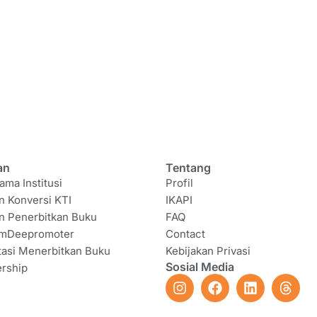
an
Tentang
ama Institusi
Profil
n Konversi KTI
IKAPI
n Penerbitkan Buku
FAQ
amDeepromoter
Contact
tasi Menerbitkan Buku
Kebijakan Privasi
Sosial Media
rship
I
F
L
T
n
a
i
h
s
c
n
r