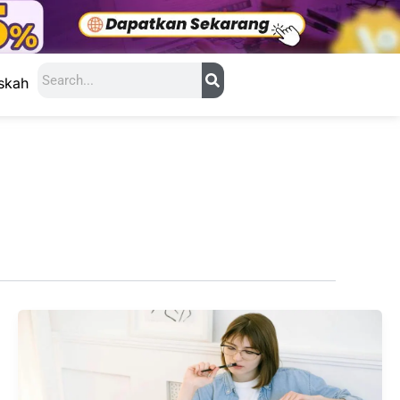
Search
skah